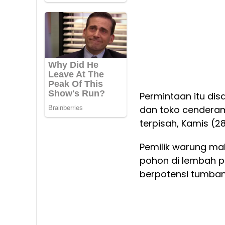
Permintaan itu di
dan toko cenderama
terpisah, Kamis (2
Pemilik warung m
pohon di lembah pe
berpotensi tumban