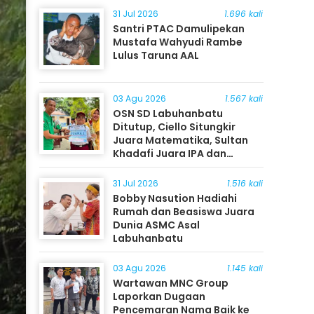
31 Jul 2026
1.696 kali
Santri PTAC Damulipekan
Mustafa Wahyudi Rambe
Lulus Taruna AAL
03 Agu 2026
1.567 kali
OSN SD Labuhanbatu
Ditutup, Ciello Situngkir
Juara Matematika, Sultan
Khadafi Juara IPA dan
Timothy Rangkuti Juara IPS
31 Jul 2026
1.516 kali
Bobby Nasution Hadiahi
Rumah dan Beasiswa Juara
Dunia ASMC Asal
Labuhanbatu
03 Agu 2026
1.145 kali
Wartawan MNC Group
Laporkan Dugaan
Pencemaran Nama Baik ke