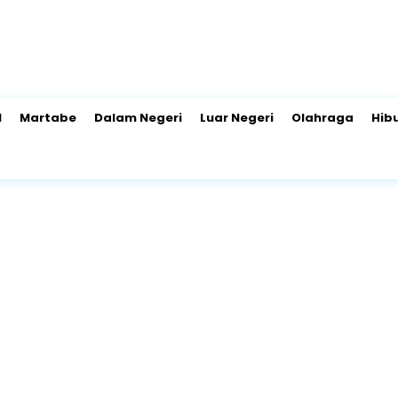
l
Martabe
Dalam Negeri
Luar Negeri
Olahraga
Hib