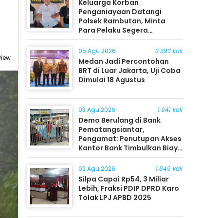
Keluarga Korban
Penganiayaan Datangi
Polsek Rambutan, Minta
Para Pelaku Segera
Ditangkap
05 Agu 2026
2.393 kali
view
Medan Jadi Percontohan
BRT di Luar Jakarta, Uji Coba
Dimulai 18 Agustus
03 Agu 2026
1.941 kali
Demo Berulang di Bank
Pematangsiantar,
Pengamat: Penutupan Akses
Kantor Bank Timbulkan Biaya
Ekonomi bagi Masyarakat
02 Agu 2026
1.849 kali
Silpa Capai Rp54, 3 Miliar
Lebih, Fraksi PDIP DPRD Karo
Tolak LPJ APBD 2025