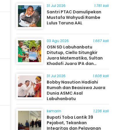
31 Jul 2026
1.781 kali
Santri PTAC Damulipekan
Mustafa Wahyudi Rambe
Lulus Taruna AAL
03 Agu 2026
1.667 kali
OSN SD Labuhanbatu
Ditutup, Ciello Situngkir
Juara Matematika, Sultan
Khadafi Juara IPA dan
Timothy Rangkuti Juara IPS
31 Jul 2026
1.608 kali
Bobby Nasution Hadiahi
Rumah dan Beasiswa Juara
Dunia ASMC Asal
Labuhanbatu
kemarin
1.236 kali
Bupati Toba Lantik 39
Pejabat, Tekankan
Integritas dan Pelayanan