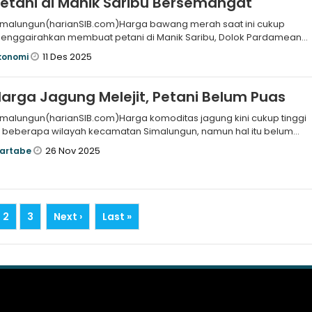
etani di Manik Saribu Bersemangat
imalungun(harianSIB.com)Harga bawang merah saat ini cukup
enggairahkan membuat petani di Manik Saribu, Dolok Pardamean
ersemangat merawat
11 Des 2025
konomi
arga Jagung Melejit, Petani Belum Puas
imalungun(harianSIB.com)Harga komoditas jagung kini cukup tinggi
i beberapa wilayah kecamatan Simalungun, namun hal itu belum
embuat warg
26 Nov 2025
artabe
2
3
Next ›
Last »