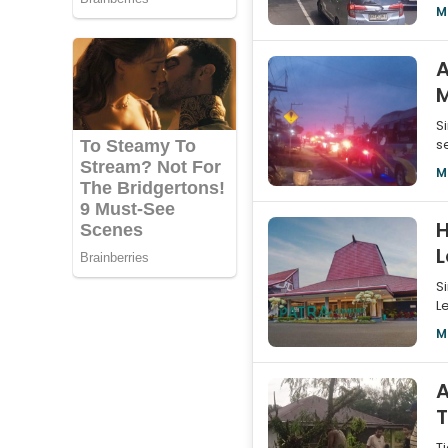
S
M
A
S
s
J
M
H
L
S
L
K
M
A
T
T