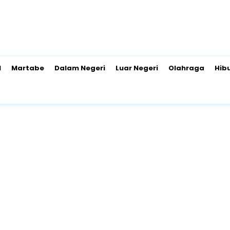
l
Martabe
Dalam Negeri
Luar Negeri
Olahraga
Hib