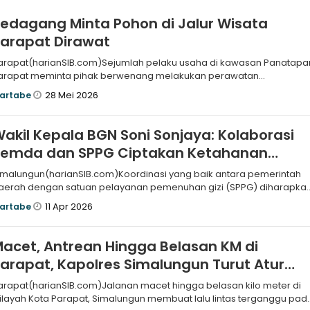
edagang Minta Pohon di Jalur Wisata
arapat Dirawat
arapat(harianSIB.com)Sejumlah pelaku usaha di kawasan Panatapa
arapat meminta pihak berwenang melakukan perawatan
epohonan di sepanjang
28 Mei 2026
artabe
akil Kepala BGN Soni Sonjaya: Kolaborasi
Pemda dan SPPG Ciptakan Ketahanan
Pangan
imalungun(harianSIB.com)Koordinasi yang baik antara pemerintah
aerah dengan satuan pelayanan pemenuhan gizi (SPPG) diharapka
endukung ke
11 Apr 2026
artabe
acet, Antrean Hingga Belasan KM di
arapat, Kapolres Simalungun Turut Atur
alin
arapat(harianSIB.com)Jalanan macet hingga belasan kilo meter di
ilayah Kota Parapat, Simalungun membuat lalu lintas terganggu pad