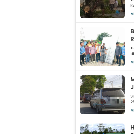
K
r
M
B
R
T
d
k
M
M
J
S
25
J
M