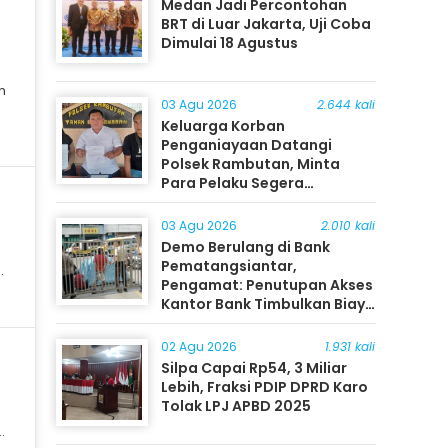
Medan Jadi Percontohan
BRT di Luar Jakarta, Uji Coba
Dimulai 18 Agustus
n
03 Agu 2026
2.644 kali
Keluarga Korban
Penganiayaan Datangi
Polsek Rambutan, Minta
Para Pelaku Segera
Ditangkap
03 Agu 2026
2.010 kali
Demo Berulang di Bank
Pematangsiantar,
n
Pengamat: Penutupan Akses
Kantor Bank Timbulkan Biaya
Ekonomi bagi Masyarakat
02 Agu 2026
1.931 kali
Silpa Capai Rp54, 3 Miliar
Lebih, Fraksi PDIP DPRD Karo
Tolak LPJ APBD 2025
a