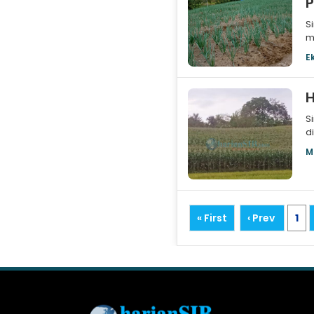
P
S
m
b
E
H
S
d
m
M
« First
‹ Prev
1