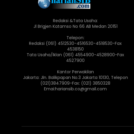
Redaksi &Tata Usaha:
Jl Brigjen Katamso No 66 AB Medan 20151
Telepon:
Redaksi (061) 4512530-4516530-4518530-Fax
4538150
Tata Usaha/Iklan (061) 4554900-4528900-Fax
4527900
Kantor Perwakilan
Jakarta: Jln. Balikpapan No.3 Jakarta 10130, Telepon
(021)3847909-Fax: (021) 3850328
Emai:hariansib.co@gmail.com