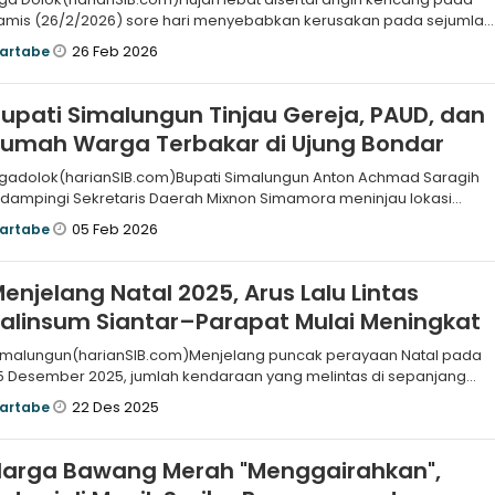
amis (26/2/2026) sore hari menyebabkan kerusakan pada sejumlah
umah warga
26 Feb 2026
artabe
upati Simalungun Tinjau Gereja, PAUD, dan
umah Warga Terbakar di Ujung Bondar
igadolok(harianSIB.com)Bupati Simalungun Anton Achmad Saragih
idampingi Sekretaris Daerah Mixnon Simamora meninjau lokasi
ebakaran yang m
05 Feb 2026
artabe
enjelang Natal 2025, Arus Lalu Lintas
alinsum Siantar–Parapat Mulai Meningkat
imalungun(harianSIB.com)Menjelang puncak perayaan Natal pada
 Desember 2025, jumlah kendaraan yang melintas di sepanjang
alan Lintas Su
22 Des 2025
artabe
Harga Bawang Merah "Menggairahkan",