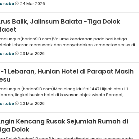
elasa
24 Mar 2026
artabe
rus Balik, Jalinsum Balata -Tiga Dolok
Macet
imalungun(harianSIB.com)Volume kendaraan pada hari ketiga
etelah lebaran memuncak dan menyebabkan kemacetan serius di
alinsum BalataTiga
23 Mar 2026
artabe
-1 Lebaran, Hunian Hotel di Parapat Masih
esu
imalungun (harianSIB.com)Menjelang Idulfitri 1447 Hijriah atau H1
ebaran, tingkat hunian hotel di kawasan objek wisata Parapat,
abupaten
20 Mar 2026
artabe
ngin Kencang Rusak Sejumlah Rumah di
iga Dolok
iga Dolok(harianSIB.com)Hujan lebat disertai angin kencang pada