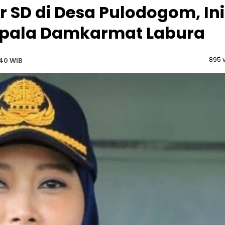
r SD di Desa Pulodogom, Ini
epala Damkarmat Labura
895 
:40 WIB