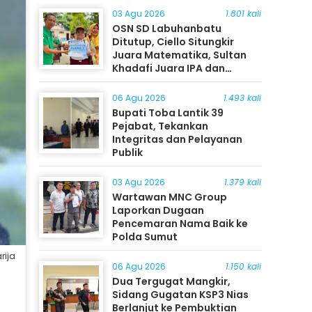
03 Agu 2026
1.801 kali
OSN SD Labuhanbatu
Ditutup, Ciello Situngkir
Juara Matematika, Sultan
Khadafi Juara IPA dan
Timothy Rangkuti Juara IPS
06 Agu 2026
1.493 kali
Bupati Toba Lantik 39
Pejabat, Tekankan
Integritas dan Pelayanan
Publik
03 Agu 2026
1.379 kali
Wartawan MNC Group
Laporkan Dugaan
Pencemaran Nama Baik ke
Polda Sumut
rija
06 Agu 2026
1.150 kali
Dua Tergugat Mangkir,
Sidang Gugatan KSP3 Nias
Berlanjut ke Pembuktian