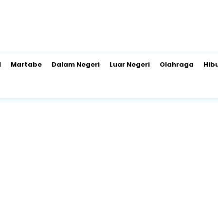
l
Martabe
Dalam Negeri
Luar Negeri
Olahraga
Hib