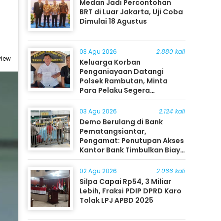
Medan Jadi Percontohan
BRT di Luar Jakarta, Uji Coba
Dimulai 18 Agustus
03 Agu 2026
2.880 kali
view
Keluarga Korban
Penganiayaan Datangi
Polsek Rambutan, Minta
Para Pelaku Segera
Ditangkap
03 Agu 2026
2.124 kali
Demo Berulang di Bank
Pematangsiantar,
Pengamat: Penutupan Akses
Kantor Bank Timbulkan Biaya
Ekonomi bagi Masyarakat
02 Agu 2026
2.066 kali
Silpa Capai Rp54, 3 Miliar
Lebih, Fraksi PDIP DPRD Karo
Tolak LPJ APBD 2025