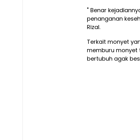
" Benar kejadiann
penanganan keseha
Rizal.
Terkait monyet ya
memburu monyet t
bertubuh agak bes