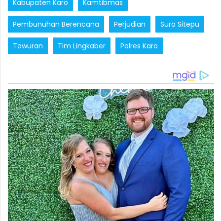
Kabupaten Karo
Kamtibmas
Pembunuhan Berencana
Perjudian
Sura Sitepu
Tawuran
Tim Lingkaber
Polres Karo