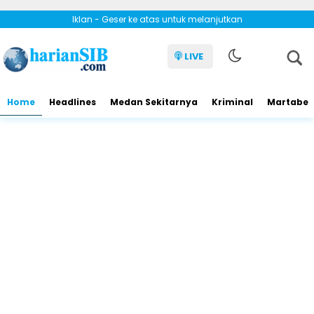
Iklan - Geser ke atas untuk melanjutkan
LIVE
Home
Headlines
Medan Sekitarnya
Kriminal
Martabe