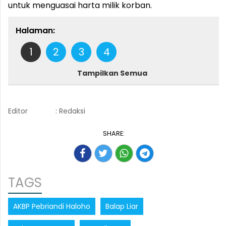
untuk menguasai harta milik korban.
Halaman:
1
2
3
4
Tampilkan Semua
Editor
: Redaksi
SHARE:
TAGS
AKBP Pebriandi Haloho
Balap Liar