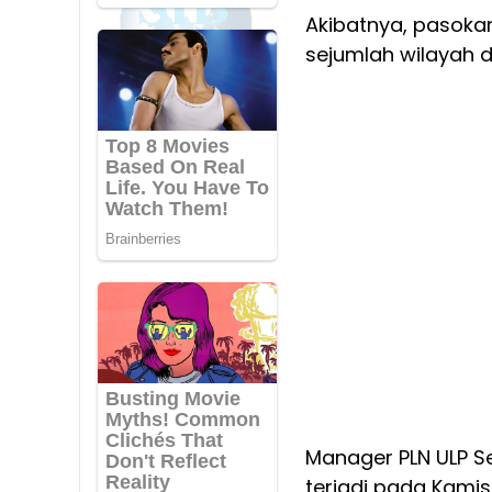
Akibatnya, pasokan
sejumlah wilayah d
Manager PLN ULP S
terjadi pada Kami