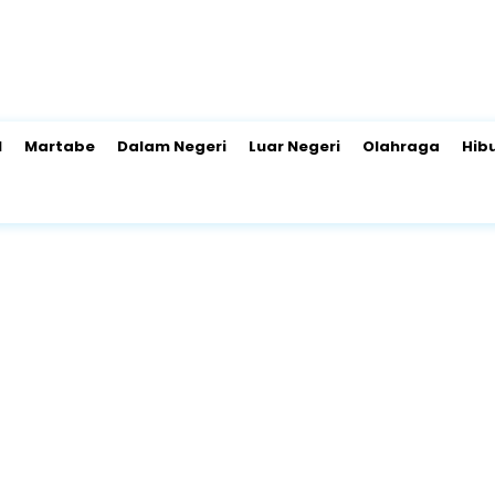
l
Martabe
Dalam Negeri
Luar Negeri
Olahraga
Hib