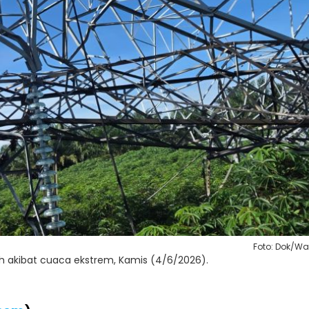
Foto: Dok/W
h akibat cuaca ekstrem, Kamis (4/6/2026).