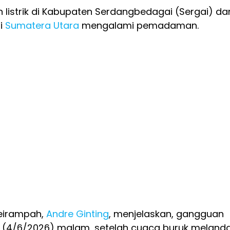
 listrik di Kabupaten Serdangbedagai (Sergai) da
i
Sumatera Utara
mengalami pemadaman.
eirampah,
Andre Ginting
, menjelaskan, gangguan
s (4/6/2026) malam, setelah cuaca buruk meland