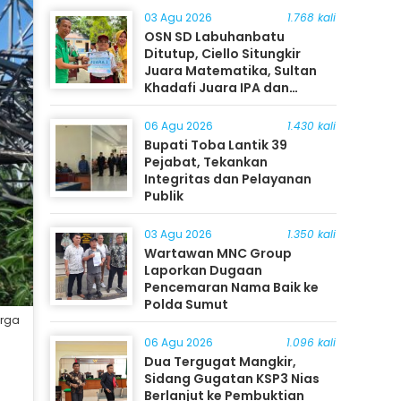
03 Agu 2026
1.768 kali
OSN SD Labuhanbatu
Ditutup, Ciello Situngkir
Juara Matematika, Sultan
Khadafi Juara IPA dan
Timothy Rangkuti Juara IPS
06 Agu 2026
1.430 kali
Bupati Toba Lantik 39
Pejabat, Tekankan
Integritas dan Pelayanan
Publik
03 Agu 2026
1.350 kali
Wartawan MNC Group
Laporkan Dugaan
Pencemaran Nama Baik ke
Polda Sumut
arga
06 Agu 2026
1.096 kali
Dua Tergugat Mangkir,
Sidang Gugatan KSP3 Nias
Berlanjut ke Pembuktian