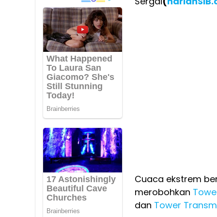
Sergai
(
harianSIB
Cuaca ekstrem ber
merobohkan
Tower
dan
Tower Transmi