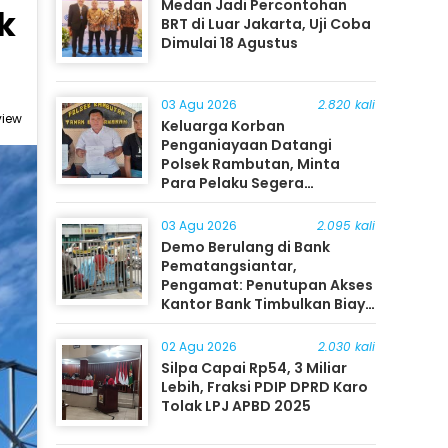
Medan Jadi Percontohan
k
BRT di Luar Jakarta, Uji Coba
Dimulai 18 Agustus
03 Agu 2026
2.820 kali
view
Keluarga Korban
Penganiayaan Datangi
Polsek Rambutan, Minta
Para Pelaku Segera
Ditangkap
03 Agu 2026
2.095 kali
Demo Berulang di Bank
Pematangsiantar,
Pengamat: Penutupan Akses
Kantor Bank Timbulkan Biaya
Ekonomi bagi Masyarakat
02 Agu 2026
2.030 kali
Silpa Capai Rp54, 3 Miliar
Lebih, Fraksi PDIP DPRD Karo
Tolak LPJ APBD 2025