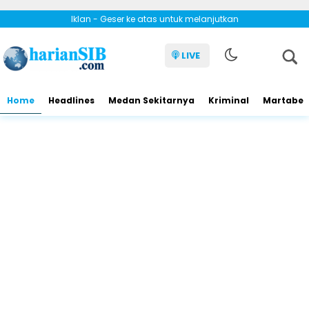
Iklan - Geser ke atas untuk melanjutkan
LIVE
Home
Headlines
Medan Sekitarnya
Kriminal
Martabe