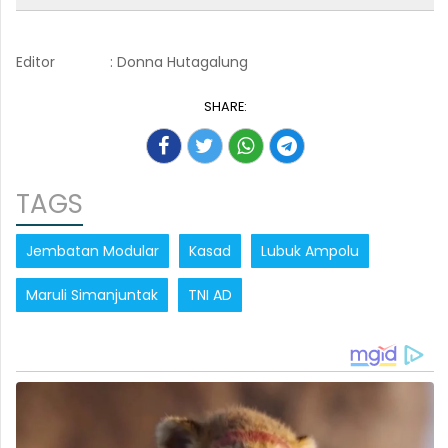
Editor
: Donna Hutagalung
SHARE:
TAGS
Jembatan Modular
Kasad
Lubuk Ampolu
Maruli Simanjuntak
TNI AD