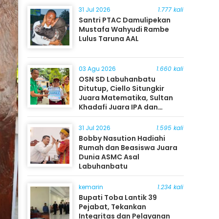
31 Jul 2026
1.777 kali
Santri PTAC Damulipekan
Mustafa Wahyudi Rambe
Lulus Taruna AAL
03 Agu 2026
1.660 kali
OSN SD Labuhanbatu
Ditutup, Ciello Situngkir
Juara Matematika, Sultan
Khadafi Juara IPA dan
Timothy Rangkuti Juara IPS
31 Jul 2026
1.595 kali
Bobby Nasution Hadiahi
Rumah dan Beasiswa Juara
Dunia ASMC Asal
Labuhanbatu
kemarin
1.234 kali
Bupati Toba Lantik 39
Pejabat, Tekankan
Integritas dan Pelayanan