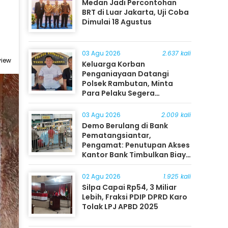
Medan Jadi Percontohan
BRT di Luar Jakarta, Uji Coba
Dimulai 18 Agustus
03 Agu 2026
2.637 kali
view
Keluarga Korban
Penganiayaan Datangi
Polsek Rambutan, Minta
Para Pelaku Segera
Ditangkap
03 Agu 2026
2.009 kali
Demo Berulang di Bank
Pematangsiantar,
Pengamat: Penutupan Akses
Kantor Bank Timbulkan Biaya
Ekonomi bagi Masyarakat
02 Agu 2026
1.925 kali
Silpa Capai Rp54, 3 Miliar
Lebih, Fraksi PDIP DPRD Karo
Tolak LPJ APBD 2025