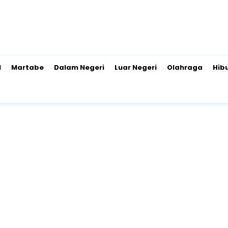
l
Martabe
Dalam Negeri
Luar Negeri
Olahraga
Hib