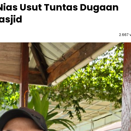
 Nias Usut Tuntas Dugaan
asjid
2.667 