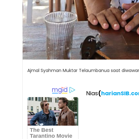
Ajmal Syahman Muktar Telaumbanua saat diwawancar
Nias
(
harianSIB.c