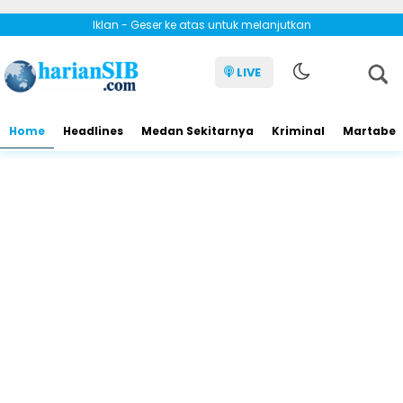
Iklan - Geser ke atas untuk melanjutkan
LIVE
Home
Headlines
Medan Sekitarnya
Kriminal
Martabe