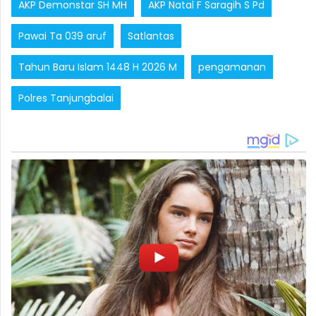
AKP Demonstar SH MH
AKP Natal F Saragih S Pd
Pawai Ta 039 aruf
Satlantas
Tahun Baru Islam 1448 H 2026 M
pengamanan
Polres Tanjungbalai