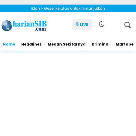
Iklan - Geser ke atas untuk melanjutkan
LIVE
Home
Headlines
Medan Sekitarnya
Kriminal
Martabe