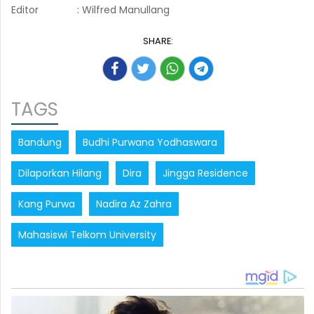
Editor
: Wilfred Manullang
SHARE:
TAGS
Bandung
Budhi Purwana Yodhaswara
Dilaporkan Hilang
Dira
Jingga Residence
Kang Purwa
Nadira Az Zahra
Mahasiswi Telkom University