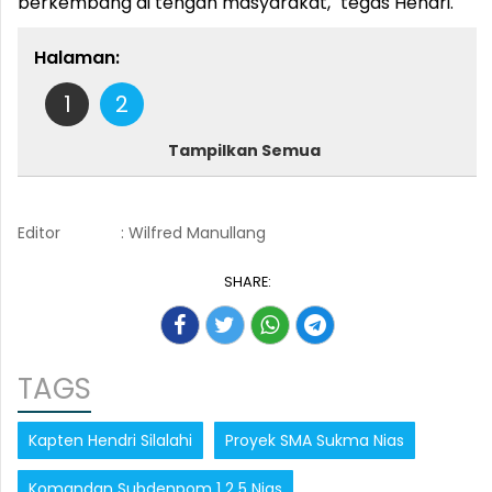
berkembang di tengah masyarakat," tegas Hendri.
Halaman:
1
2
Tampilkan Semua
Editor
: Wilfred Manullang
SHARE:
TAGS
Kapten Hendri Silalahi
Proyek SMA Sukma Nias
Komandan Subdenpom 1 2 5 Nias