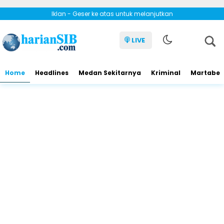
Iklan - Geser ke atas untuk melanjutkan
LIVE
Home
Headlines
Medan Sekitarnya
Kriminal
Martabe