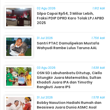
Masyarakat
02 Agu 2026
1.912 kali
Silpa Capai Rp54, 3 Miliar Lebih,
Fraksi PDIP DPRD Karo Tolak LPJ APBD
2025
31 Jul 2026
1.756 kali
Santri PTAC Damulipekan Mustafa
Wahyudi Rambe Lulus Taruna AAL
03 Agu 2026
1.639 kali
OSN SD Labuhanbatu Ditutup, Ciello
Situngkir Juara Matematika, Sultan
Khadafi Juara IPA dan Timothy
Rangkuti Juara IPS
31 Jul 2026
1.578 kali
Bobby Nasution Hadiahi Rumah dan
Beasiswa Juara Dunia ASMC Asal