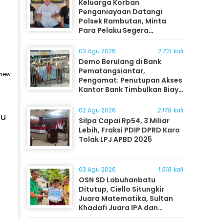
Keluarga Korban
Penganiayaan Datangi
Polsek Rambutan, Minta
Para Pelaku Segera
Ditangkap
03 Agu 2026
2.221 kali
Demo Berulang di Bank
Pematangsiantar,
view
Pengamat: Penutupan Akses
Kantor Bank Timbulkan Biaya
Ekonomi bagi Masyarakat
02 Agu 2026
2.179 kali
au
Silpa Capai Rp54, 3 Miliar
Lebih, Fraksi PDIP DPRD Karo
Tolak LPJ APBD 2025
03 Agu 2026
1.918 kali
OSN SD Labuhanbatu
Ditutup, Ciello Situngkir
Juara Matematika, Sultan
Khadafi Juara IPA dan
Timothy Rangkuti Juara IPS