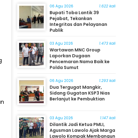
06 Agu 2026
1.622 kali
Bupati Toba Lantik 39
Pejabat, Tekankan
Integritas dan Pelayanan
Publik
03 Agu 2026
1.473 kali
Wartawan MNC Group
Laporkan Dugaan
g
Pencemaran Nama Baik ke
Polda Sumut
06 Agu 2026
1.293 kali
Dua Tergugat Mangkir,
Sidang Gugatan KSP3 Nias
Berlanjut ke Pembuktian
un
03 Agu 2026
1.147 kali
Dilantik Jadi Ketua PMLI,
Agusman Lawolo Ajak Marga
Lawolo Kompak Membangun