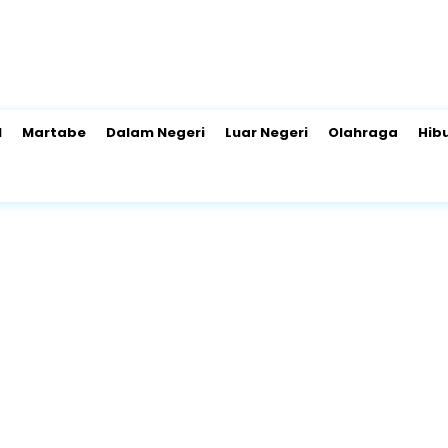
l
Martabe
Dalam Negeri
Luar Negeri
Olahraga
Hib