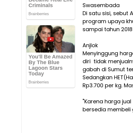
Swasembada
Di satu sisi, sebu
program upaya khu
sampai tahun 2018
Anjlok
Menyinggung harg
diri tidak menjual
gabah di Sumut ter
Sedangkan HET(Har
Rp3.700 per kg. Ma
"Karena harga jual
bersedia membeli 