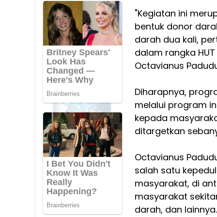
"Kegiatan ini meru
bentuk donor darah
darah dua kali, pe
dalam rangka HUT K
Octavianus Padud
Diharapnya, progr
melalui program i
kepada masyarakat
ditargetkan seban
Octavianus Padud
salah satu kepedu
masyarakat, di a
masyarakat sekita
darah, dan lainnya.