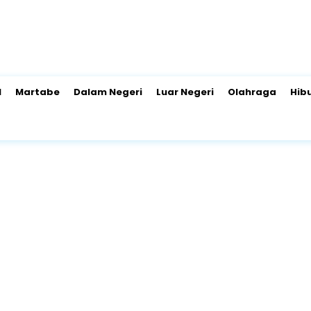
l
Martabe
Dalam Negeri
Luar Negeri
Olahraga
Hib