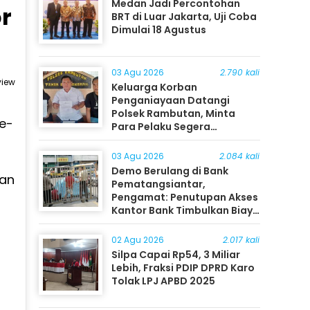
Medan Jadi Percontohan
r
BRT di Luar Jakarta, Uji Coba
Dimulai 18 Agustus
03 Agu 2026
2.790 kali
view
Keluarga Korban
Penganiayaan Datangi
Polsek Rambutan, Minta
ke-
Para Pelaku Segera
Ditangkap
i
03 Agu 2026
2.084 kali
Demo Berulang di Bank
dan
Pematangsiantar,
Pengamat: Penutupan Akses
Kantor Bank Timbulkan Biaya
Ekonomi bagi Masyarakat
02 Agu 2026
2.017 kali
Silpa Capai Rp54, 3 Miliar
Lebih, Fraksi PDIP DPRD Karo
Tolak LPJ APBD 2025