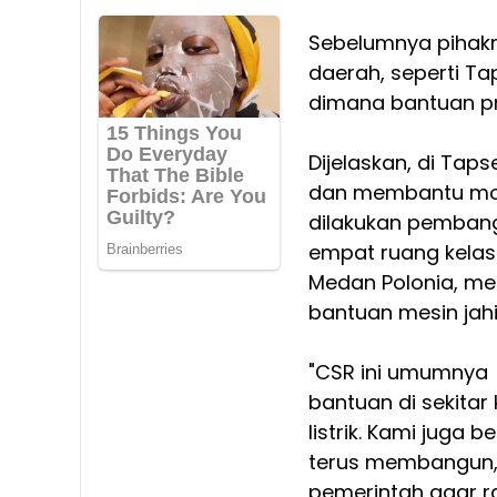
Sebelumnya pihakn
daerah, seperti Tap
dimana bantuan pr
Dijelaskan, di Ta
dan membantu mobi
dilakukan pembang
empat ruang kelas
Medan Polonia, m
bantuan mesin jahi
"CSR ini umumnya
bantuan di sekitar
listrik. Kami juga
terus membangun,
pemerintah agar ra