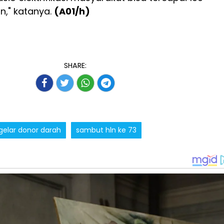
n," katanya.
(A01/h)
SHARE:
gelar donor darah
sambut hln ke 73