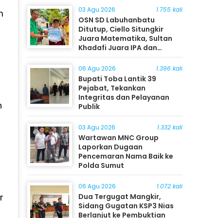
03 Agu 2026
1.755 kali
m
OSN SD Labuhanbatu
Ditutup, Ciello Situngkir
Juara Matematika, Sultan
Khadafi Juara IPA dan
Timothy Rangkuti Juara IPS
06 Agu 2026
1.396 kali
Bupati Toba Lantik 39
Pejabat, Tekankan
Integritas dan Pelayanan
n
Publik
03 Agu 2026
1.332 kali
Wartawan MNC Group
Laporkan Dugaan
Pencemaran Nama Baik ke
Polda Sumut
06 Agu 2026
1.072 kali
r
Dua Tergugat Mangkir,
Sidang Gugatan KSP3 Nias
Berlanjut ke Pembuktian