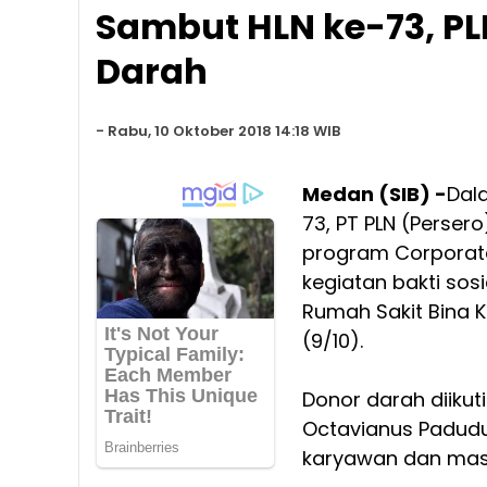
Sambut HLN ke-73, PL
Darah
-
Rabu, 10 Oktober 2018 14:18 WIB
Medan (SIB) -
Dal
73, PT PLN (Perser
program Corporate
kegiatan bakti so
Rumah Sakit Bina K
(9/10).
Donor darah diiku
Octavianus Padudu
karyawan dan masy