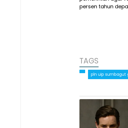
persen tahun depa
TAGS
pln uip sumbagut 