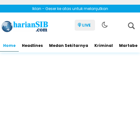
Iklan - Geser ke atas untuk melanjutkan
LIVE
Home
Headlines
Medan Sekitarnya
Kriminal
Martabe