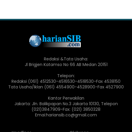
Redaksi &Tata Usaha:
Jl Brigjen Katamso No 66 AB Medan 20151
Telepon:
Redaksi (061) 4512530-4516530-4518530-Fax 4538150
Tata Usaha/Iklan (061) 4554900-4528900-Fax 4527900
Kantor Perwakilan
Jakarta: Jln. Balikpapan No.3 Jakarta 10130, Telepon
(021)3847909-Fax: (021) 3850328
Emai:hariansib.co@gmail.com