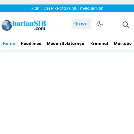
Iklan - Geser ke atas untuk melanjutkan
LIVE
Home
Headlines
Medan Sekitarnya
Kriminal
Martabe