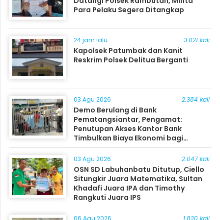
Datangi Polsek Rambutan, Minta
Para Pelaku Segera Ditangkap
24 jam lalu
3.021 kali
Kapolsek Patumbak dan Kanit
Reskrim Polsek Delitua Berganti
03 Agu 2026
2.384 kali
Demo Berulang di Bank
Pematangsiantar, Pengamat:
Penutupan Akses Kantor Bank
Timbulkan Biaya Ekonomi bagi
Masyarakat
03 Agu 2026
2.047 kali
OSN SD Labuhanbatu Ditutup, Ciello
Situngkir Juara Matematika, Sultan
Khadafi Juara IPA dan Timothy
Rangkuti Juara IPS
06 Agu 2026
1.820 kali