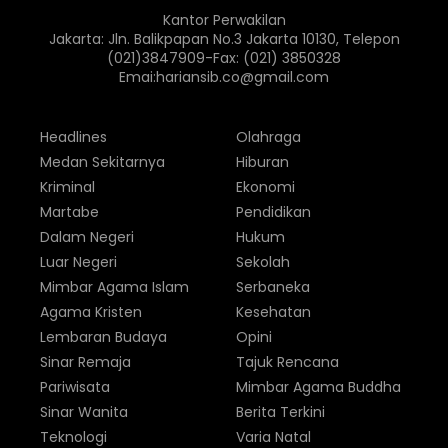
Kantor Perwakilan
Jakarta: Jln. Balikpapan No.3 Jakarta 10130, Telepon
(021)3847909-Fax: (021) 3850328
Emai:hariansib.co@gmail.com
Headlines
Olahraga
Medan Sekitarnya
Hiburan
Kriminal
Ekonomi
Martabe
Pendidikan
Dalam Negeri
Hukum
Luar Negeri
Sekolah
Mimbar Agama Islam
Serbaneka
Agama Kristen
Kesehatan
Lembaran Budaya
Opini
Sinar Remaja
Tajuk Rencana
Pariwisata
Mimbar Agama Buddha
Sinar Wanita
Berita Terkini
Teknologi
Varia Natal