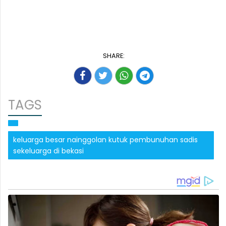
SHARE:
TAGS
keluarga besar nainggolan kutuk pembunuhan sadis
sekeluarga di bekasi