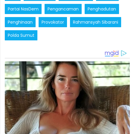
Partai NasDem
Pengancaman
Penghadutan
Penghinaan
Provokator
Rahmansyah Sibarani
Polda Sumut