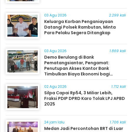
03 Agu 2026
2.299 kali
Keluarga Korban Penganiayaan
Datangi Polsek Rambutan, Minta
Para Pelaku Segera Ditangkap
03 Agu 2026
1.869 kali
Demo Berulang di Bank
Pematangsiantar, Pengamat:
Penutupan Akses Kantor Bank
Timbulkan Biaya Ekonomi bagi
Masyarakat
02 Agu 2026
1.712 kali
Silpa Capai Rp54, 3 Miliar Lebih,
Fraksi PDIP DPRD Karo Tolak LPJ APBD
2025
24 jam lalu
1.706 kali
Medan Jadi Percontohan BRT di Luar