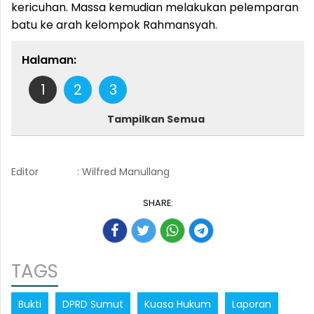
kericuhan. Massa kemudian melakukan pelemparan
batu ke arah kelompok Rahmansyah.
Halaman:
1
2
3
Tampilkan Semua
Editor
: Wilfred Manullang
SHARE:
TAGS
Bukti
DPRD Sumut
Kuasa Hukum
Laporan