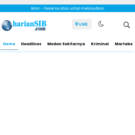
Iklan - Geser ke atas untuk melanjutkan
LIVE
Home
Headlines
Medan Sekitarnya
Kriminal
Martabe