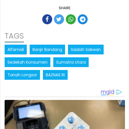
SHARE:
TAGS
Alfamidi
Banjir Bandang
Saidah Sakwan
Sedekah Konsumen
Sumatra Utara
Tanah Longsor
BAZNAS RI