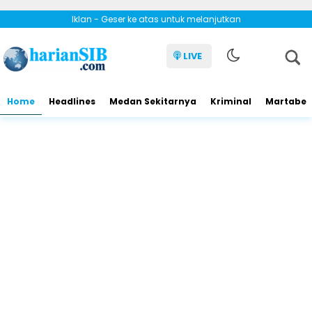
Iklan - Geser ke atas untuk melanjutkan
LIVE
Home
Headlines
Medan Sekitarnya
Kriminal
Martabe