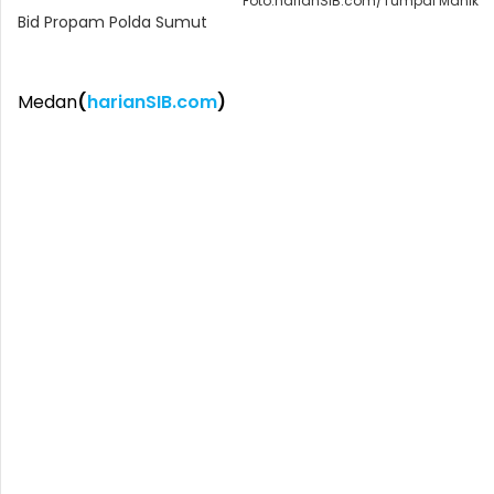
Foto:harianSIB.com/Tumpal Manik
Bid Propam Polda Sumut
Medan
(
harianSIB.com
)