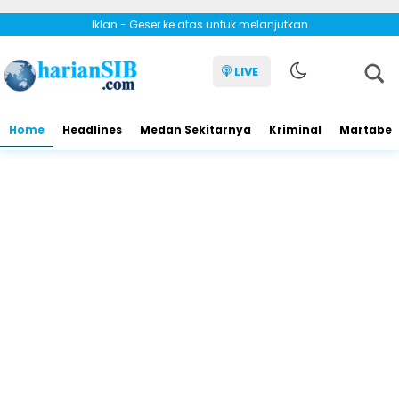
Iklan - Geser ke atas untuk melanjutkan
LIVE
Home
Headlines
Medan Sekitarnya
Kriminal
Martabe