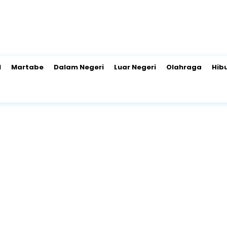
l
Martabe
Dalam Negeri
Luar Negeri
Olahraga
Hib