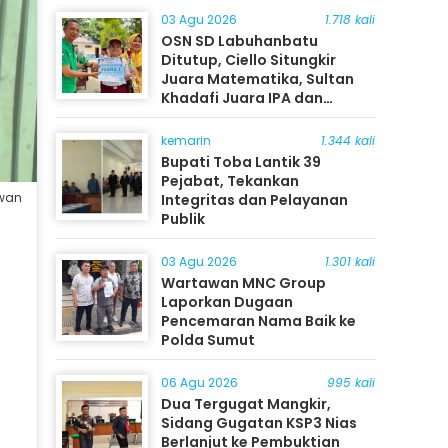
03 Agu 2026
1.718 kali
OSN SD Labuhanbatu
Ditutup, Ciello Situngkir
Juara Matematika, Sultan
Khadafi Juara IPA dan
Timothy Rangkuti Juara IPS
kemarin
1.344 kali
Bupati Toba Lantik 39
Pejabat, Tekankan
awan
Integritas dan Pelayanan
Publik
03 Agu 2026
1.301 kali
Wartawan MNC Group
Laporkan Dugaan
Pencemaran Nama Baik ke
Polda Sumut
06 Agu 2026
995 kali
Dua Tergugat Mangkir,
Sidang Gugatan KSP3 Nias
Berlanjut ke Pembuktian