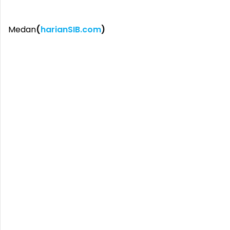
Medan
(
harianSIB.com
)