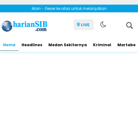
Iklan - Geser ke atas untuk melanjutkan
LIVE
Home
Headlines
Medan Sekitarnya
Kriminal
Martabe