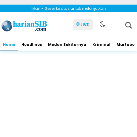
Iklan - Geser ke atas untuk melanjutkan
LIVE
Home
Headlines
Medan Sekitarnya
Kriminal
Martabe