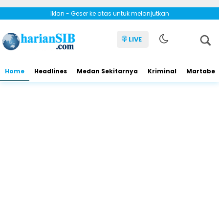
Iklan - Geser ke atas untuk melanjutkan
LIVE
Home
Headlines
Medan Sekitarnya
Kriminal
Martabe