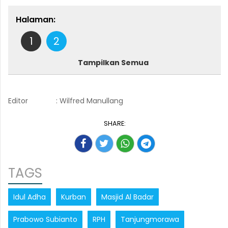
Halaman:
1
2
Tampilkan Semua
Editor
: Wilfred Manullang
SHARE:
TAGS
Idul Adha
Kurban
Masjid Al Badar
Prabowo Subianto
RPH
Tanjungmorawa