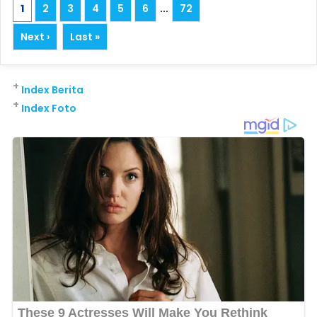
1
2
3
4
5
6
...
72
Next ›
Last »
+
Index Berita
+
Index Foto