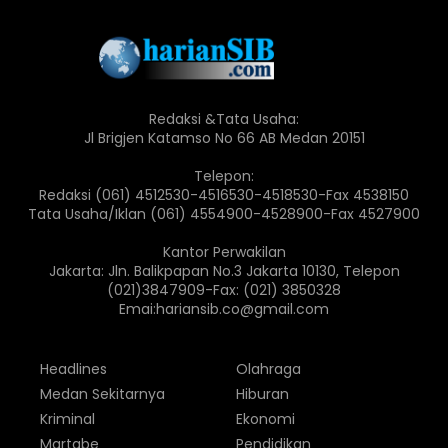
Redaksi &Tata Usaha:
Jl Brigjen Katamso No 66 AB Medan 20151
Telepon:
Redaksi (061) 4512530-4516530-4518530-Fax 4538150
Tata Usaha/Iklan (061) 4554900-4528900-Fax 4527900
Kantor Perwakilan
Jakarta: Jln. Balikpapan No.3 Jakarta 10130, Telepon
(021)3847909-Fax: (021) 3850328
Emai:hariansib.co@gmail.com
Headlines
Olahraga
Medan Sekitarnya
Hiburan
Kriminal
Ekonomi
Martabe
Pendidikan