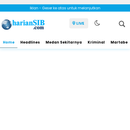
Iklan - Geser ke atas untuk melanjutkan
LIVE
Home
Headlines
Medan Sekitarnya
Kriminal
Martabe