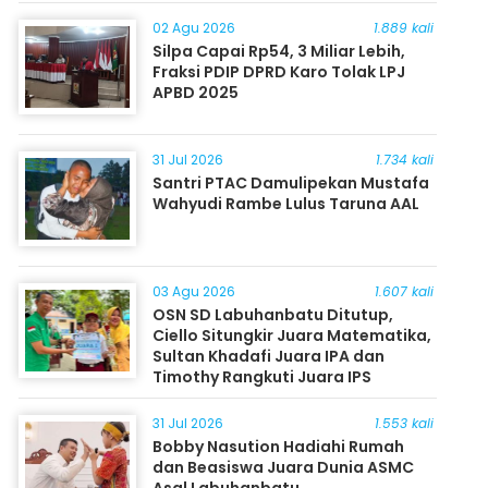
Masyarakat
02 Agu 2026
1.889 kali
Silpa Capai Rp54, 3 Miliar Lebih,
Fraksi PDIP DPRD Karo Tolak LPJ
APBD 2025
31 Jul 2026
1.734 kali
Santri PTAC Damulipekan Mustafa
Wahyudi Rambe Lulus Taruna AAL
03 Agu 2026
1.607 kali
OSN SD Labuhanbatu Ditutup,
Ciello Situngkir Juara Matematika,
Sultan Khadafi Juara IPA dan
Timothy Rangkuti Juara IPS
31 Jul 2026
1.553 kali
Bobby Nasution Hadiahi Rumah
dan Beasiswa Juara Dunia ASMC