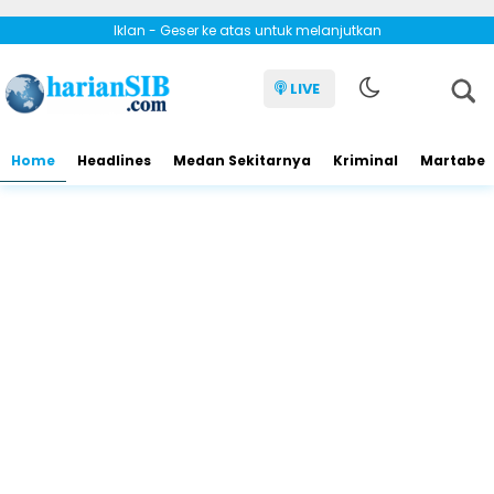
Iklan - Geser ke atas untuk melanjutkan
LIVE
Home
Headlines
Medan Sekitarnya
Kriminal
Martabe