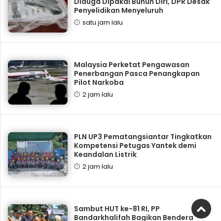
Diduga Dipakai Bunuh Diri, DPR Desak
Penyelidikan Menyeluruh
satu jam lalu
Malaysia Perketat Pengawasan
Penerbangan Pasca Penangkapan
Pilot Narkoba
2 jam lalu
PLN UP3 Pematangsiantar Tingkatkan
Kompetensi Petugas Yantek demi
Keandalan Listrik
2 jam lalu
Sambut HUT ke-81 RI, PP
Bandarkhalifah Bagikan Bendera