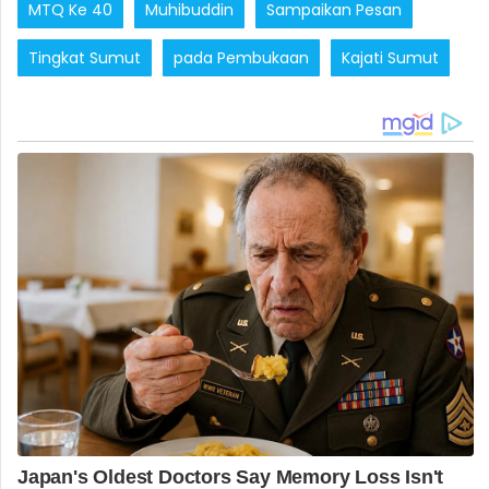
MTQ Ke 40
Muhibuddin
Sampaikan Pesan
Tingkat Sumut
pada Pembukaan
Kajati Sumut