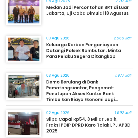
05 Agu 2026
2.712 kali
Medan Jadi Percontohan BRT di Luar
Jakarta, Uji Coba Dimulai 18 Agustus
03 Agu 2026
2.566 kali
Keluarga Korban Penganiayaan
Datangi Polsek Rambutan, Minta
Para Pelaku Segera Ditangkap
03 Agu 2026
1.977 kali
Demo Berulang di Bank
Pematangsiantar, Pengamat:
Penutupan Akses Kantor Bank
Timbulkan Biaya Ekonomi bagi
Masyarakat
02 Agu 2026
1.892 kali
Silpa Capai Rp54, 3 Miliar Lebih,
Fraksi PDIP DPRD Karo Tolak LPJ APBD
2025