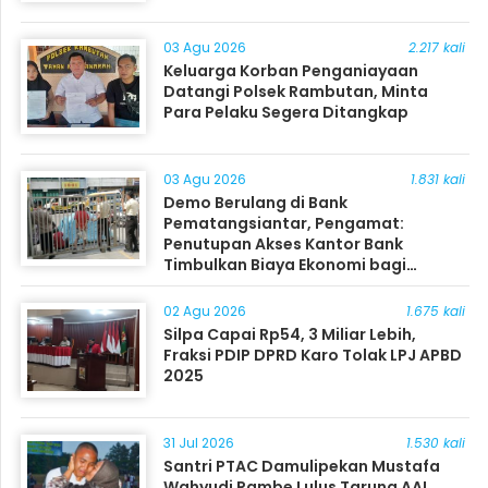
03 Agu 2026
2.217 kali
Keluarga Korban Penganiayaan
Datangi Polsek Rambutan, Minta
Para Pelaku Segera Ditangkap
03 Agu 2026
1.831 kali
Demo Berulang di Bank
Pematangsiantar, Pengamat:
Penutupan Akses Kantor Bank
Timbulkan Biaya Ekonomi bagi
Masyarakat
02 Agu 2026
1.675 kali
Silpa Capai Rp54, 3 Miliar Lebih,
Fraksi PDIP DPRD Karo Tolak LPJ APBD
2025
31 Jul 2026
1.530 kali
Santri PTAC Damulipekan Mustafa
Wahyudi Rambe Lulus Taruna AAL