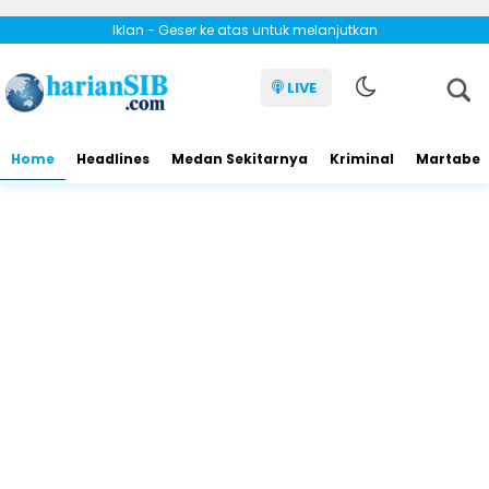
Iklan - Geser ke atas untuk melanjutkan
LIVE
Home
Headlines
Medan Sekitarnya
Kriminal
Martabe