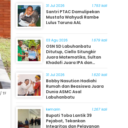
31 Jul 2026
1.793 kali
Santri PTAC Damulipekan
Mustafa Wahyudi Rambe
Lulus Taruna AAL
03 Agu 2026
1.679 kali
OSN SD Labuhanbatu
Ditutup, Ciello Situngkir
Juara Matematika, Sultan
Khadafi Juara IPA dan
Timothy Rangkuti Juara IPS
31 Jul 2026
1.620 kali
Bobby Nasution Hadiahi
Rumah dan Beasiswa Juara
Dunia ASMC Asal
/ TF
Labuhanbatu
kemarin
1.267 kali
Bupati Toba Lantik 39
Pejabat, Tekankan
Integritas dan Pelayanan