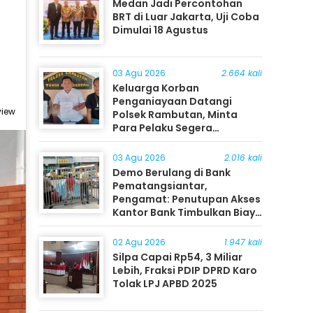
Medan Jadi Percontohan
BRT di Luar Jakarta, Uji Coba
Dimulai 18 Agustus
03 Agu 2026
2.664 kali
Keluarga Korban
Penganiayaan Datangi
view
Polsek Rambutan, Minta
Para Pelaku Segera
Ditangkap
03 Agu 2026
2.016 kali
Demo Berulang di Bank
Pematangsiantar,
Pengamat: Penutupan Akses
Kantor Bank Timbulkan Biaya
Ekonomi bagi Masyarakat
02 Agu 2026
1.947 kali
Silpa Capai Rp54, 3 Miliar
Lebih, Fraksi PDIP DPRD Karo
Tolak LPJ APBD 2025