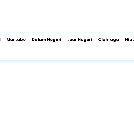
l
Martabe
Dalam Negeri
Luar Negeri
Olahraga
Hib