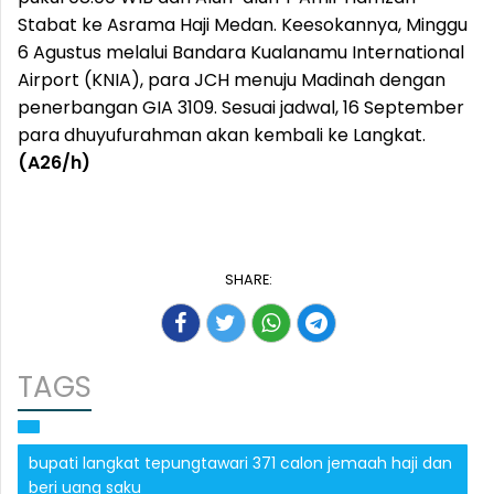
Stabat ke Asrama Haji Medan. Keesokannya, Minggu
6 Agustus melalui Bandara Kualanamu International
Airport (KNIA), para JCH menuju Madinah dengan
penerbangan GIA 3109. Sesuai jadwal, 16 September
para dhuyufurahman akan kembali ke Langkat.
(A26/h)
SHARE:
TAGS
bupati langkat tepungtawari 371 calon jemaah haji dan
beri uang saku