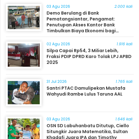
03 Agu 2026
2.000 kali
Demo Berulang di Bank
Pematangsiantar, Pengamat:
Penutupan Akses Kantor Bank
Timbulkan Biaya Ekonomi bagi
Masyarakat
02 Agu 2026
1.916 kali
Silpa Capai Rp54, 3 Miliar Lebih,
Fraksi PDIP DPRD Karo Tolak LPJ APBD
2025
31 Jul 2026
1.765 kali
Santri PTAC Damulipekan Mustafa
Wahyudi Rambe Lulus Taruna AAL
03 Agu 2026
1.646 kali
OSN SD Labuhanbatu Ditutup, Ciello
Situngkir Juara Matematika, Sultan
Khadafi Juara IPA dan Timothy