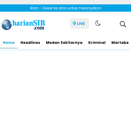
Iklan - Geser ke atas untuk melanjutkan
LIVE
Home
Headlines
Medan Sekitarnya
Kriminal
Martabe