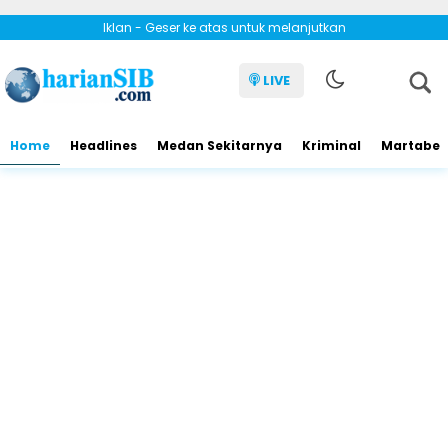
Iklan - Geser ke atas untuk melanjutkan
LIVE
Home
Headlines
Medan Sekitarnya
Kriminal
Martabe