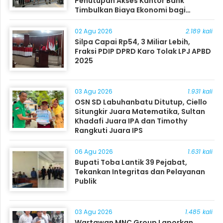
Penutupan Akses Kantor Bank
Timbulkan Biaya Ekonomi bagi
Masyarakat
02 Agu 2026
2.189 kali
Silpa Capai Rp54, 3 Miliar Lebih,
Fraksi PDIP DPRD Karo Tolak LPJ APBD
2025
03 Agu 2026
1.931 kali
OSN SD Labuhanbatu Ditutup, Ciello
Situngkir Juara Matematika, Sultan
Khadafi Juara IPA dan Timothy
Rangkuti Juara IPS
06 Agu 2026
1.631 kali
Bupati Toba Lantik 39 Pejabat,
Tekankan Integritas dan Pelayanan
Publik
03 Agu 2026
1.485 kali
Wartawan MNC Group Laporkan