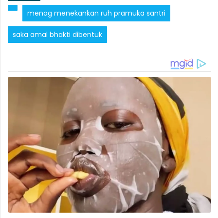
menag menekankan ruh pramuka santri
saka amal bhakti dibentuk