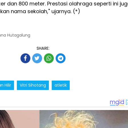
er dan 800 meter. Prestasi olahraga seperti ini ju
n nama sekolah," ujarnya. (*)
nna Hutagalung
SHARE:
 Hilir
Vitri Sihotang
atletik