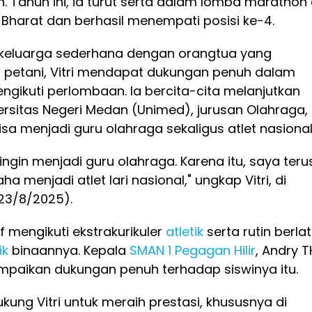
n. Tahun ini, ia turut serta dalam lomba marathon 
Bharat dan berhasil menempati posisi ke-4.
i keluarga sederhana dengan orangtua yang
i petani, Vitri mendapat dukungan penuh dalam
gikuti perlombaan. Ia bercita-cita melanjutkan
ersitas Negeri Medan (Unimed), jurusan Olahraga,
a menjadi guru olahraga sekaligus atlet nasional
ingin menjadi guru olahraga. Karena itu, saya teru
ha menjadi atlet lari nasional," ungkap Vitri, di
(23/8/2025).
tif mengikuti ekstrakurikuler
atletik
serta rutin berlat
ik
binaannya. Kepala
SMAN 1 Pegagan Hilir
, Andry T
aikan dukungan penuh terhadap siswinya itu.
kung Vitri untuk meraih prestasi, khususnya di