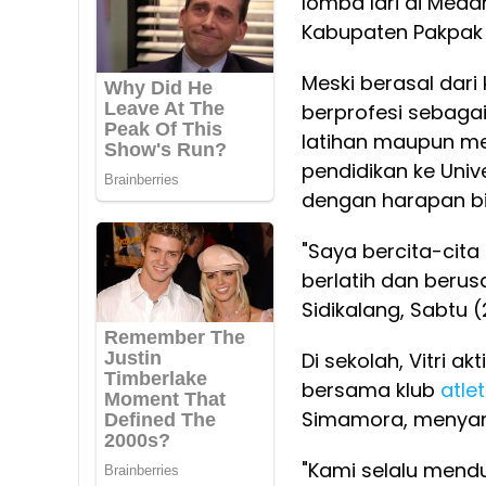
lomba lari di Meda
Kabupaten Pakpak 
Meski berasal dar
berprofesi sebaga
latihan maupun men
pendidikan ke Univ
dengan harapan bis
"Saya bercita-cita 
berlatih dan berusa
Sidikalang, Sabtu 
Di sekolah, Vitri ak
bersama klub
atlet
Simamora, menyamp
"Kami selalu mendu