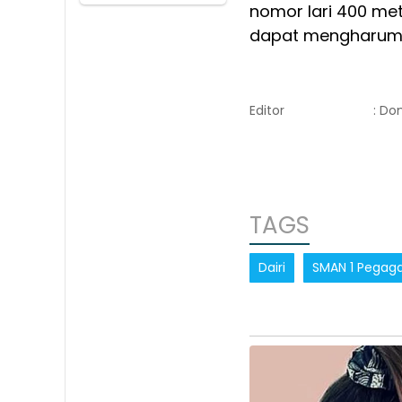
nomor lari 400 met
dapat mengharumka
Editor
: Do
TAGS
Dairi
SMAN 1 Pegagan