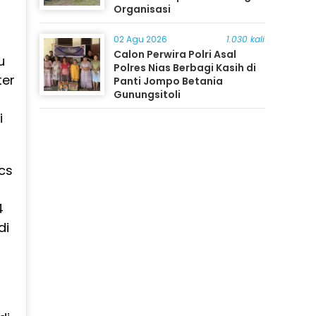
Organisasi
02 Agu 2026
1.030 kali
Calon Perwira Polri Asal
u
Polres Nias Berbagi Kasih di
ter
Panti Jompo Betania
Gunungsitoli
i
cs
4
di