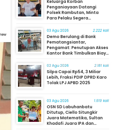
Keluarga Korban
Penganiayaan Datangi
Polsek Rambutan, Minta
Para Pelaku Segera
Ditangkap
03 Agu 2026
2.222 kali
view
Demo Berulang di Bank
Pematangsiantar,
Pengamat: Penutupan Akses
Kantor Bank Timbulkan Biaya
Ekonomi bagi Masyarakat
02 Agu 2026
2.181 kali
Silpa Capai Rp54, 3 Miliar
Lebih, Fraksi PDIP DPRD Karo
Tolak LPJ APBD 2025
03 Agu 2026
1.919 kali
OSN SD Labuhanbatu
Ditutup, Ciello Situngkir
Juara Matematika, Sultan
Khadafi Juara IPA dan
Timothy Rangkuti Juara IPS