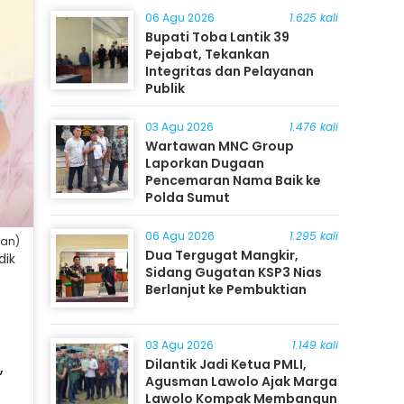
06 Agu 2026
1.625 kali
Bupati Toba Lantik 39
Pejabat, Tekankan
Integritas dan Pelayanan
Publik
03 Agu 2026
1.476 kali
Wartawan MNC Group
Laporkan Dugaan
Pencemaran Nama Baik ke
Polda Sumut
06 Agu 2026
1.295 kali
ran)
Dua Tergugat Mangkir,
dik
Sidang Gugatan KSP3 Nias
Berlanjut ke Pembuktian
03 Agu 2026
1.149 kali
,
Dilantik Jadi Ketua PMLI,
Agusman Lawolo Ajak Marga
Lawolo Kompak Membangun