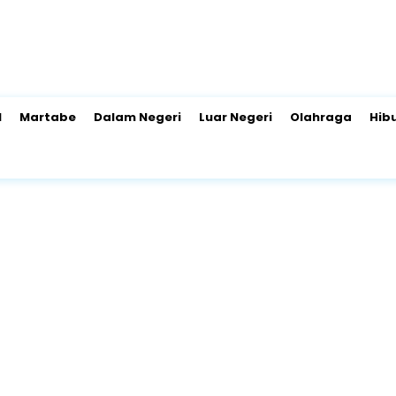
l
Martabe
Dalam Negeri
Luar Negeri
Olahraga
Hib