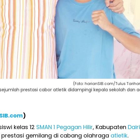
(Foto: harianSIB.com/Tulus Tariho
sejumlah prestasi cabor atletik didampingi kepala sekolah dan a
SIB.com
)
siswi kelas 12
SMAN 1 Pegagan Hilir
, Kabupaten
Dairi
 prestasi gemilang di cabang olahraga
atletik
.