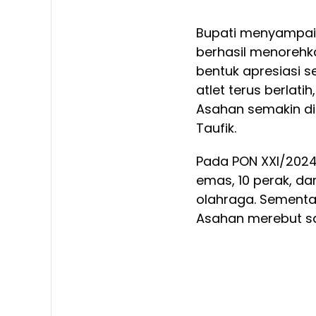
Bupati menyampaik
berhasil menorehka
bentuk apresiasi s
atlet terus berla
Asahan semakin dik
Taufik.
Pada PON XXI/2024
emas, 10 perak, dan
olahraga. Sementa
Asahan merebut sa