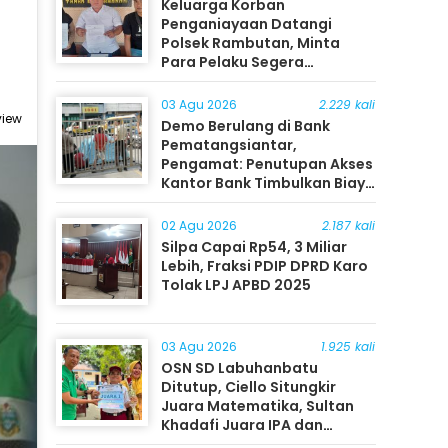
Keluarga Korban
Penganiayaan Datangi
Polsek Rambutan, Minta
Para Pelaku Segera
Ditangkap
03 Agu 2026
2.229 kali
view
Demo Berulang di Bank
Pematangsiantar,
Pengamat: Penutupan Akses
Kantor Bank Timbulkan Biaya
Ekonomi bagi Masyarakat
02 Agu 2026
2.187 kali
Silpa Capai Rp54, 3 Miliar
Lebih, Fraksi PDIP DPRD Karo
Tolak LPJ APBD 2025
03 Agu 2026
1.925 kali
OSN SD Labuhanbatu
Ditutup, Ciello Situngkir
Juara Matematika, Sultan
Khadafi Juara IPA dan
Timothy Rangkuti Juara IPS