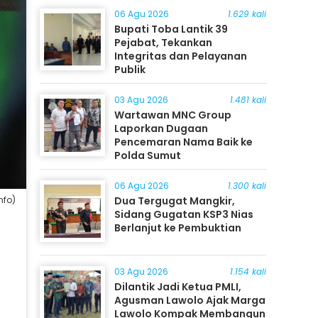
06 Agu 2026
1.629 kali
Bupati Toba Lantik 39
Pejabat, Tekankan
Integritas dan Pelayanan
Publik
03 Agu 2026
1.481 kali
Wartawan MNC Group
Laporkan Dugaan
Pencemaran Nama Baik ke
Polda Sumut
06 Agu 2026
1.300 kali
Dua Tergugat Mangkir,
nfo)
Sidang Gugatan KSP3 Nias
Berlanjut ke Pembuktian
03 Agu 2026
1.154 kali
Dilantik Jadi Ketua PMLI,
Agusman Lawolo Ajak Marga
Lawolo Kompak Membangun