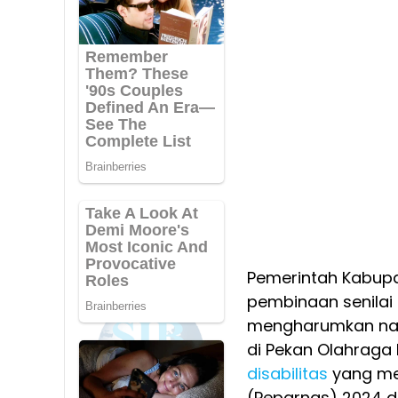
Pemerintah Kabup
pembinaan senilai t
mengharumkan nam
di Pekan Olahraga
disabilitas
yang mer
(Peparnas) 2024 di