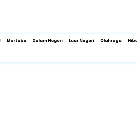
l
Martabe
Dalam Negeri
Luar Negeri
Olahraga
Hib