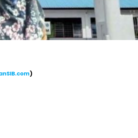
ianSIB.com
)