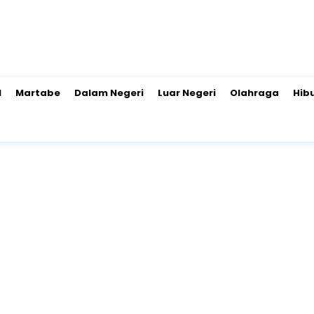
l
Martabe
Dalam Negeri
Luar Negeri
Olahraga
Hib