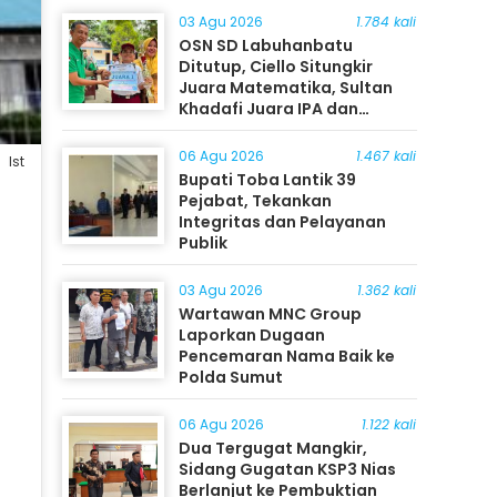
03 Agu 2026
1.784 kali
OSN SD Labuhanbatu
Ditutup, Ciello Situngkir
Juara Matematika, Sultan
Khadafi Juara IPA dan
Timothy Rangkuti Juara IPS
06 Agu 2026
1.467 kali
Ist
Bupati Toba Lantik 39
Pejabat, Tekankan
Integritas dan Pelayanan
Publik
03 Agu 2026
1.362 kali
Wartawan MNC Group
Laporkan Dugaan
Pencemaran Nama Baik ke
Polda Sumut
06 Agu 2026
1.122 kali
Dua Tergugat Mangkir,
Sidang Gugatan KSP3 Nias
Berlanjut ke Pembuktian