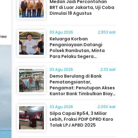
Medan Jadi Percontohan
1
BRT di Luar Jakarta, Uji Coba
Dimulai 18 Agustus
03 Agu 2026
2.853 kali
view
Keluarga Korban
Penganiayaan Datangi
Polsek Rambutan, Minta
Para Pelaku Segera
Ditangkap
03 Agu 2026
2.112 kali
Demo Berulang di Bank
Pematangsiantar,
Pengamat: Penutupan Akses
Kantor Bank Timbulkan Biaya
Ekonomi bagi Masyarakat
02 Agu 2026
2.050 kali
Silpa Capai Rp54, 3 Miliar
Lebih, Fraksi PDIP DPRD Karo
Tolak LPJ APBD 2025