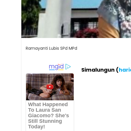
Ramayanti Lubis SPd MPd
Simalungun (
har