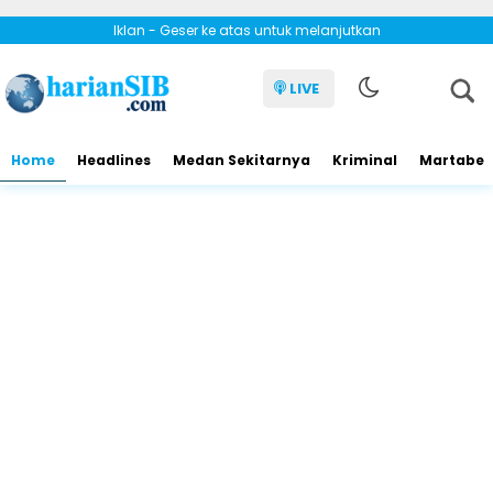
Iklan - Geser ke atas untuk melanjutkan
LIVE
Home
Headlines
Medan Sekitarnya
Kriminal
Martabe