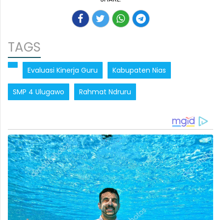
TAGS
Evaluasi Kinerja Guru
Kabupaten Nias
SMP 4 Ulugawo
Rahmat Ndruru