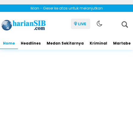
Iklan - Geser ke atas untuk melanjutkan
LIVE
Home
Headlines
Medan Sekitarnya
Kriminal
Martabe