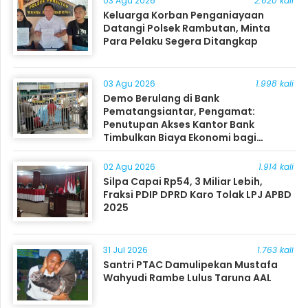
03 Agu 2026
2.620 kali
Keluarga Korban Penganiayaan
Datangi Polsek Rambutan, Minta
Para Pelaku Segera Ditangkap
03 Agu 2026
1.998 kali
Demo Berulang di Bank
Pematangsiantar, Pengamat:
Penutupan Akses Kantor Bank
Timbulkan Biaya Ekonomi bagi
Masyarakat
02 Agu 2026
1.914 kali
Silpa Capai Rp54, 3 Miliar Lebih,
Fraksi PDIP DPRD Karo Tolak LPJ APBD
2025
31 Jul 2026
1.763 kali
Santri PTAC Damulipekan Mustafa
Wahyudi Rambe Lulus Taruna AAL