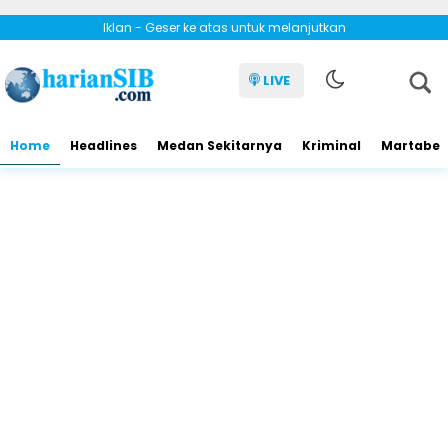
Iklan - Geser ke atas untuk melanjutkan
LIVE
Home
Headlines
Medan Sekitarnya
Kriminal
Martabe