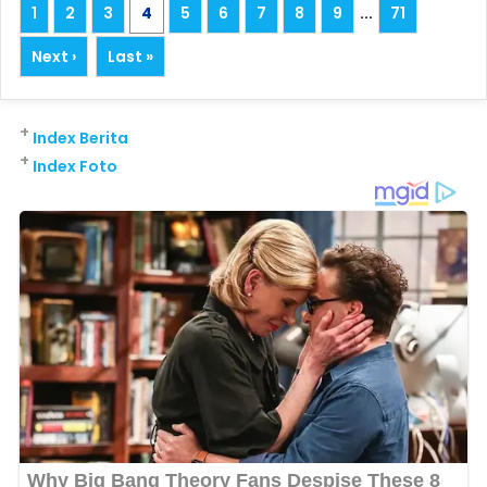
1
2
3
4
5
6
7
8
9
...
71
Next ›
Last »
+
Index Berita
+
Index Foto