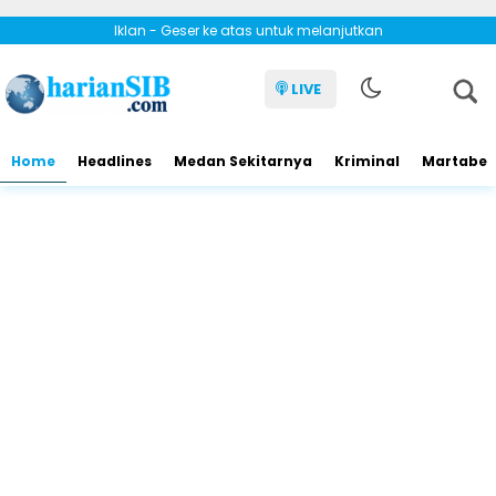
Iklan - Geser ke atas untuk melanjutkan
LIVE
Home
Headlines
Medan Sekitarnya
Kriminal
Martabe