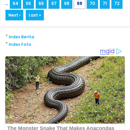
...
64
65
66
67
68
69
70
71
72
Next ›
Last »
+
Index Berita
+
Index Foto