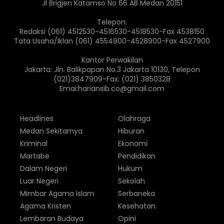
Jl Brigjen Katamso No 66 AB Medan 20151
Telepon:
Redaksi (061) 4512530-4516530-4518530-Fax 4538150
Tata Usaha/Iklan (061) 4554900-4528900-Fax 4527900
Kantor Perwakilan
Jakarta: Jln. Balikpapan No.3 Jakarta 10130, Telepon
(021)3847909-Fax: (021) 3850328
Emai:hariansib.co@gmail.com
Headlines
Olahraga
Medan Sekitarnya
Hiburan
Kriminal
Ekonomi
Martabe
Pendidikan
Dalam Negeri
Hukum
Luar Negeri
Sekolah
Mimbar Agama Islam
Serbaneka
Agama Kristen
Kesehatan
Lembaran Budaya
Opini