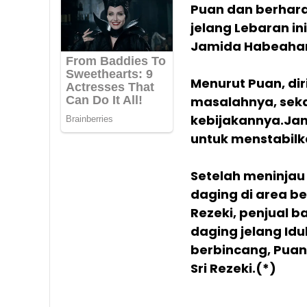
Puan dan berhara
jelang Lebaran in
Jamida Habeaha
Menurut Puan, di
masalahnya, seka
kebijakannya.Jan
untuk menstabilk
Setelah meninjau
daging di area b
Rezeki, penjual b
daging jelang Idul
berbincang, Puan
Sri Rezeki.(*)