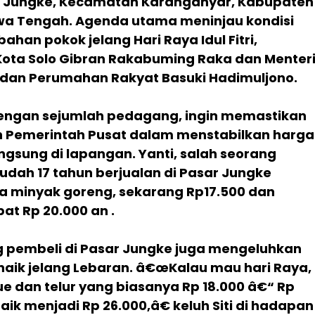
r Jungke, Kecamatan Karanganyar, Kabupaten
wa Tengah. Agenda utama meninjau kondisi
ahan pokok jelang Hari Raya Idul Fitri,
Kota Solo Gibran Rakabuming Raka dan Menter
dan Perumahan Rakyat Basuki Hadimuljono.
dengan sejumlah pedagang, ingin memastikan
n Pemerintah Pusat dalam menstabilkan harga
ngsung di lapangan. Yanti, salah seorang
dah 17 tahun berjualan di Pasar Jungke
 minyak goreng, sekarang Rp17.500 dan
t Rp 20.000 an .
ng pembeli di Pasar Jungke juga mengeluhkan
 naik jelang Lebaran. â€œKalau mau hari Raya,
e dan telur yang biasanya Rp 18.000 â€“ Rp
aik menjadi Rp 26.000,â€ keluh Siti di hadapan