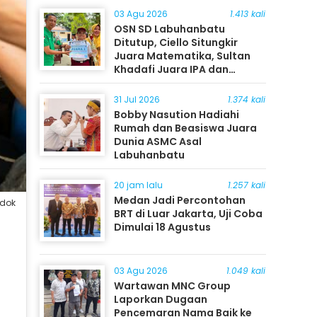
03 Agu 2026
1.413 kali
OSN SD Labuhanbatu
Ditutup, Ciello Situngkir
Juara Matematika, Sultan
Khadafi Juara IPA dan
Timothy Rangkuti Juara IPS
31 Jul 2026
1.374 kali
Bobby Nasution Hadiahi
Rumah dan Beasiswa Juara
Dunia ASMC Asal
Labuhanbatu
20 jam lalu
1.257 kali
Medan Jadi Percontohan
/dok
BRT di Luar Jakarta, Uji Coba
Dimulai 18 Agustus
03 Agu 2026
1.049 kali
Wartawan MNC Group
Laporkan Dugaan
Pencemaran Nama Baik ke