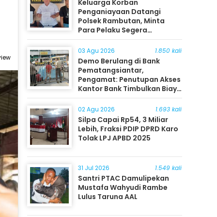
Keluarga Korban
Penganiayaan Datangi
Polsek Rambutan, Minta
Para Pelaku Segera
Ditangkap
03 Agu 2026
1.850 kali
view
Demo Berulang di Bank
Pematangsiantar,
Pengamat: Penutupan Akses
Kantor Bank Timbulkan Biaya
Ekonomi bagi Masyarakat
02 Agu 2026
1.693 kali
Silpa Capai Rp54, 3 Miliar
Lebih, Fraksi PDIP DPRD Karo
Tolak LPJ APBD 2025
31 Jul 2026
1.549 kali
Santri PTAC Damulipekan
Mustafa Wahyudi Rambe
Lulus Taruna AAL