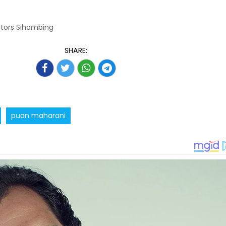
ntors Sihombing
SHARE:
puan maharani