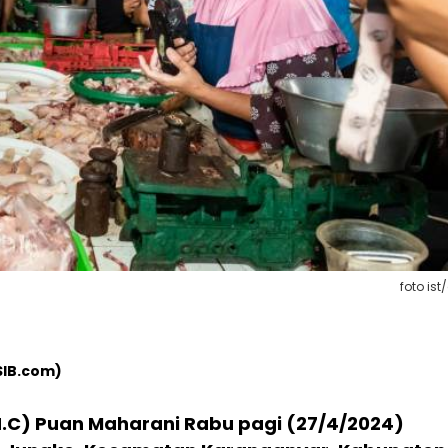
foto ist
SIB.com)
(H.C) Puan Maharani Rabu pagi (27/4/2024)