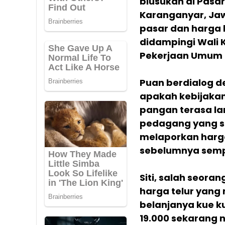
blusukan di Pasa
Karanganyar, Ja
pasar dan harga b
didampingi Wali 
Pekerjaan Umum 
Puan berdialog 
apakah kebijaka
pangan terasa la
pedagang yang su
melaporkan harga
sebelumnya sempa
Siti, salah seora
harga telur yang
belanjanya kue ku
19.000 sekarang n