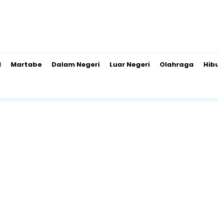
l
Martabe
Dalam Negeri
Luar Negeri
Olahraga
Hib