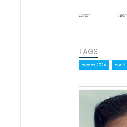
Editor
: Ba
TAGS
capres 2024
dpr ri