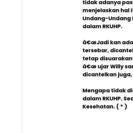
tidak adanya pas
menjelaskan hal 
Undang-Undang K
dalam RKUHP.
â€œJadi kan ada 
tersebar, dicante
tetap disuarakan
â€œ ujar Willy 
dicantelkan juga,
Mengapa tidak di
dalam RKUHP. Se
Kesehatan. ( * )