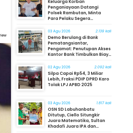
Keluarga Korban
Penganiayaan Datangi
Polsek Rambutan, Minta
Para Pelaku Segera
Ditangkap
03 Agu 2026
2.139 kali
view
Demo Berulang di Bank
Pematangsiantar,
Pengamat: Penutupan Akses
Kantor Bank Timbulkan Biaya
Ekonomi bagi Masyarakat
02 Agu 2026
2.092 kali
Silpa Capai Rp54, 3 Miliar
Lebih, Fraksi PDIP DPRD Karo
Tolak LPJ APBD 2025
03 Agu 2026
1.817 kali
OSN SD Labuhanbatu
Ditutup, Ciello Situngkir
Juara Matematika, Sultan
Khadafi Juara IPA dan
Timothy Rangkuti Juara IPS