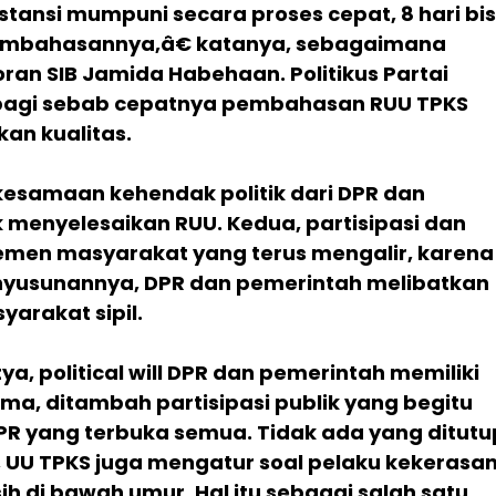
ubstansi mumpuni secara proses cepat, 8 hari bi
pembahasannya,â€ katanya, sebagaimana
Koran SIB Jamida Habehaan. Politikus Partai
agi sebab cepatnya pembahasan RUU TPKS
an kualitas.
esamaan kehendak politik dari DPR dan
 menyelesaikan RUU. Kedua, partisipasi dan
emen masyarakat yang terus mengalir, karena
nyusunannya, DPR dan pemerintah melibatkan
arakat sipil.
ya, political will DPR dan pemerintah memiliki
ma, ditambah partisipasi publik yang begitu
DPR yang terbuka semua. Tidak ada yang ditutu
, UU TPKS juga mengatur soal pelaku kekerasa
h di bawah umur. Hal itu sebagai salah satu