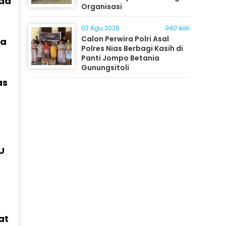
ada
Organisasi
02 Agu 2026
940 kali
Calon Perwira Polri Asal
ya
Polres Nias Berbagi Kasih di
Panti Jompo Betania
Gunungsitoli
as
U
at