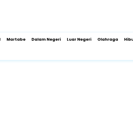
l
Martabe
Dalam Negeri
Luar Negeri
Olahraga
Hib