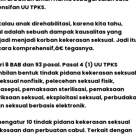
nsifan UU TPKS.
lau anak direhabilitasi, karena kita tahu,
l adalah sebuah dampak kausalitas yang
adi menjadi korban kekerasan seksual. Jadi it
ecara komprehensif,â€ tegasnya.
ri 8 BAB dan 93 pasal. Pasal 4 (1) UU TPKS
lan bentuk tindak pidana kekerasan seksual
ksual nonfisik, pelecehan seksual fisik,
sepsi, pemaksaan sterilisasi, pemaksaan
iksaan seksual, eksploitasi seksual, perbudak
n seksual berbasis elektronik.
mengatur 10 tindak pidana kekerasan seksual
rkosaan dan perbuatan cabul. Terkait dengan