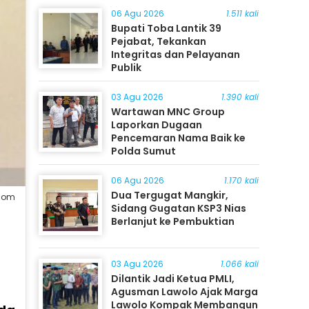
06 Agu 2026
1.511 kali
Bupati Toba Lantik 39
Pejabat, Tekankan
Integritas dan Pelayanan
Publik
03 Agu 2026
1.390 kali
Wartawan MNC Group
Laporkan Dugaan
Pencemaran Nama Baik ke
Polda Sumut
06 Agu 2026
1.170 kali
Dua Tergugat Mangkir,
.com
Sidang Gugatan KSP3 Nias
Berlanjut ke Pembuktian
03 Agu 2026
1.066 kali
Dilantik Jadi Ketua PMLI,
Agusman Lawolo Ajak Marga
Lawolo Kompak Membangun