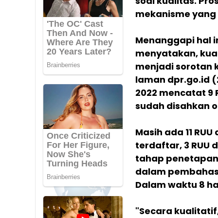
soal kualitas. Pr
mekanisme yang 
Menanggapi hal in
menyatakan, kua
menjadi sorotan k
laman dpr.go.id (
2022 mencatat 9 
sudah disahkan o
Masih ada 11 RUU
terdaftar, 3 RUU
tahap penetapan 
dalam pembahasa
Dalam waktu 8 har
"Secara kualitat