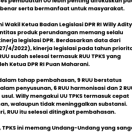
oses pembuatan UU lebih penting difokuskan p
benar serta bermanfaat untuk masyarakat.
i Wakil Ketua Badan Legislasi DPR RI Willy Adit
ntitas produk perundangan memang selalu
inerja legislasi DPR. Berdasarkan data dari
27/4/2022), kinerja legislasi pada tahun priorit
RUU sudah selesai termasuk RUU TPKS yang
leh Ketua DPR RI Puan Maharani.
 dalam tahap pembahasan, 9 RUU berstatus
 dalam penyusunan, 6 RUU harmonisasi dan 2 RU
usul. Willy mengakui UU TPKS termasuk cepat
n, walaupun tidak meninggalkan substansi.
i, RUU itu selesai ditingkat pembahasan.
if, TPKS ini memang Undang-Undang yang sang