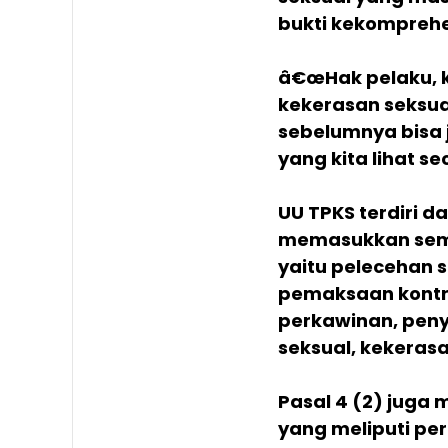
bukti kekomprehe
â€œHak pelaku, ka
kekerasan seksua
sebelumnya bisa j
yang kita lihat s
UU TPKS terdiri da
memasukkan sembi
yaitu pelecehan se
pemaksaan kontra
perkawinan, peny
seksual, kekerasa
Pasal 4 (2) juga 
yang meliputi pe