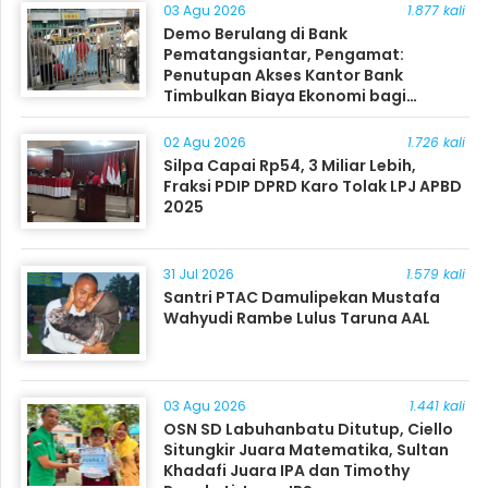
03 Agu 2026
1.877 kali
Demo Berulang di Bank
Pematangsiantar, Pengamat:
Penutupan Akses Kantor Bank
Timbulkan Biaya Ekonomi bagi
Masyarakat
02 Agu 2026
1.726 kali
Silpa Capai Rp54, 3 Miliar Lebih,
Fraksi PDIP DPRD Karo Tolak LPJ APBD
2025
31 Jul 2026
1.579 kali
Santri PTAC Damulipekan Mustafa
Wahyudi Rambe Lulus Taruna AAL
03 Agu 2026
1.441 kali
OSN SD Labuhanbatu Ditutup, Ciello
Situngkir Juara Matematika, Sultan
Khadafi Juara IPA dan Timothy