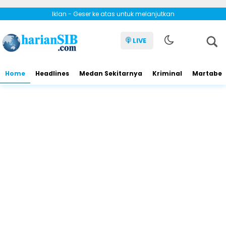
Iklan - Geser ke atas untuk melanjutkan
LIVE
Home
Headlines
Medan Sekitarnya
Kriminal
Martabe