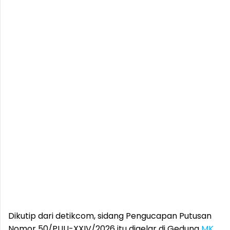
Dikutip dari detikcom, sidang Pengucapan Putusan
Nomor 50/PUU-XXIV/2026 itu digelar di Gedung
MK
,