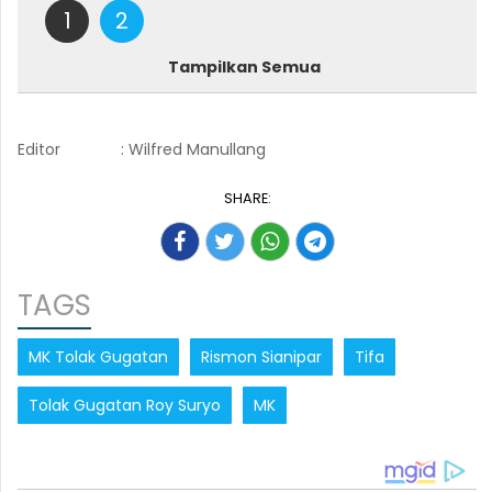
1
2
Tampilkan Semua
Editor
: Wilfred Manullang
SHARE:
TAGS
MK Tolak Gugatan
Rismon Sianipar
Tifa
Tolak Gugatan Roy Suryo
MK