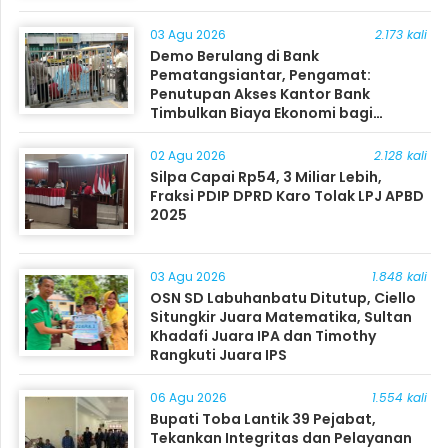
03 Agu 2026
2.173 kali
Demo Berulang di Bank
Pematangsiantar, Pengamat:
Penutupan Akses Kantor Bank
Timbulkan Biaya Ekonomi bagi
Masyarakat
02 Agu 2026
2.128 kali
Silpa Capai Rp54, 3 Miliar Lebih,
Fraksi PDIP DPRD Karo Tolak LPJ APBD
2025
03 Agu 2026
1.848 kali
OSN SD Labuhanbatu Ditutup, Ciello
Situngkir Juara Matematika, Sultan
Khadafi Juara IPA dan Timothy
Rangkuti Juara IPS
06 Agu 2026
1.554 kali
Bupati Toba Lantik 39 Pejabat,
Tekankan Integritas dan Pelayanan