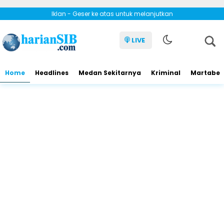
Iklan - Geser ke atas untuk melanjutkan
LIVE
Home
Headlines
Medan Sekitarnya
Kriminal
Martabe