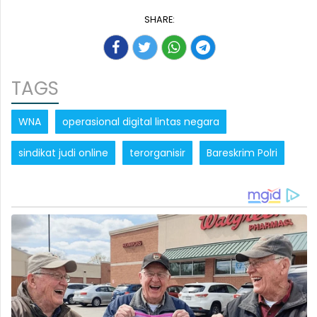
SHARE:
TAGS
WNA
operasional digital lintas negara
sindikat judi online
terorganisir
Bareskrim Polri