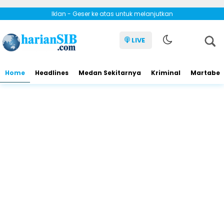
Iklan - Geser ke atas untuk melanjutkan
LIVE
Home
Headlines
Medan Sekitarnya
Kriminal
Martabe