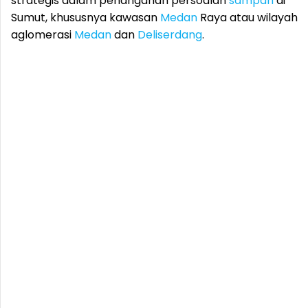
strategis dalam penanganan persoalan
sampah
di
Sumut, khususnya kawasan
Medan
Raya atau wilayah
aglomerasi
Medan
dan
Deliserdang
.