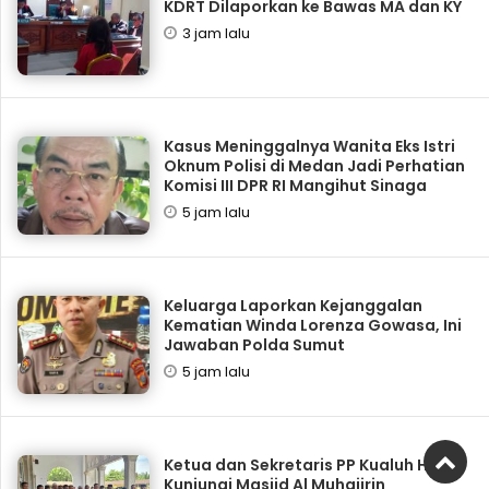
KDRT Dilaporkan ke Bawas MA dan KY
3 jam lalu
Kasus Meninggalnya Wanita Eks Istri
Oknum Polisi di Medan Jadi Perhatian
Komisi III DPR RI Mangihut Sinaga
5 jam lalu
Keluarga Laporkan Kejanggalan
Kematian Winda Lorenza Gowasa, Ini
Jawaban Polda Sumut
5 jam lalu
Ketua dan Sekretaris PP Kualuh Hulu
Kunjungi Masjid Al Muhajirin