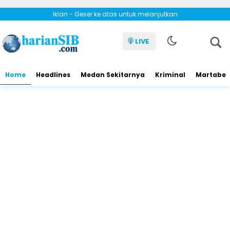
Iklan - Geser ke atas untuk melanjutkan
LIVE
Home
Headlines
Medan Sekitarnya
Kriminal
Martabe