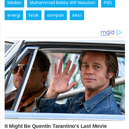
Medan
Muhammad Bobby Afif Nasution
PSEL
energi
listrik
sampah
MoU