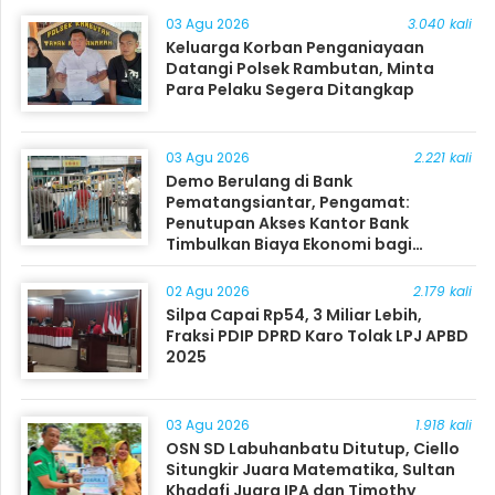
03 Agu 2026
3.040 kali
Keluarga Korban Penganiayaan
Datangi Polsek Rambutan, Minta
Para Pelaku Segera Ditangkap
03 Agu 2026
2.221 kali
Demo Berulang di Bank
Pematangsiantar, Pengamat:
Penutupan Akses Kantor Bank
Timbulkan Biaya Ekonomi bagi
Masyarakat
02 Agu 2026
2.179 kali
Silpa Capai Rp54, 3 Miliar Lebih,
Fraksi PDIP DPRD Karo Tolak LPJ APBD
2025
03 Agu 2026
1.918 kali
OSN SD Labuhanbatu Ditutup, Ciello
Situngkir Juara Matematika, Sultan
Khadafi Juara IPA dan Timothy