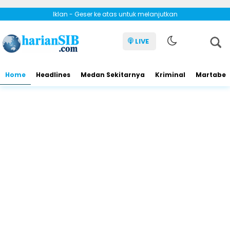
Iklan - Geser ke atas untuk melanjutkan
LIVE
Home
Headlines
Medan Sekitarnya
Kriminal
Martabe