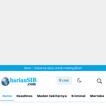
Iklan - Geser ke atas untuk melanjutkan
LIVE
Home
Headlines
Medan Sekitarnya
Kriminal
Martabe