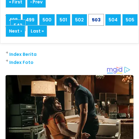
« First
‹ Prev
...
498
499
500
501
502
503
504
505
...
542
Next ›
Last »
+
Index Berita
+
Index Foto