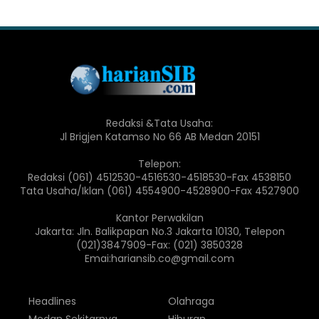
Redaksi &Tata Usaha:
Jl Brigjen Katamso No 66 AB Medan 20151
Telepon:
Redaksi (061) 4512530-4516530-4518530-Fax 4538150
Tata Usaha/Iklan (061) 4554900-4528900-Fax 4527900
Kantor Perwakilan
Jakarta: Jln. Balikpapan No.3 Jakarta 10130, Telepon
(021)3847909-Fax: (021) 3850328
Emai:hariansib.co@gmail.com
Headlines
Olahraga