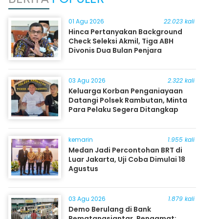
01 Agu 2026
22.023 kali
Hinca Pertanyakan Background
Check Seleksi Akmil, Tiga ABH
Divonis Dua Bulan Penjara
03 Agu 2026
2.322 kali
Keluarga Korban Penganiayaan
Datangi Polsek Rambutan, Minta
Para Pelaku Segera Ditangkap
kemarin
1.955 kali
Medan Jadi Percontohan BRT di
Luar Jakarta, Uji Coba Dimulai 18
Agustus
03 Agu 2026
1.879 kali
Demo Berulang di Bank
Pematangsiantar, Pengamat: