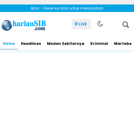
Iklan - Geser ke atas untuk melanjutkan
LIVE
Home
Headlines
Medan Sekitarnya
Kriminal
Martabe