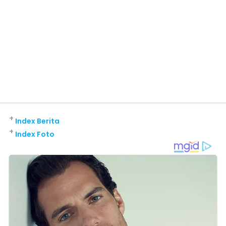
+
Index Berita
+
Index Foto