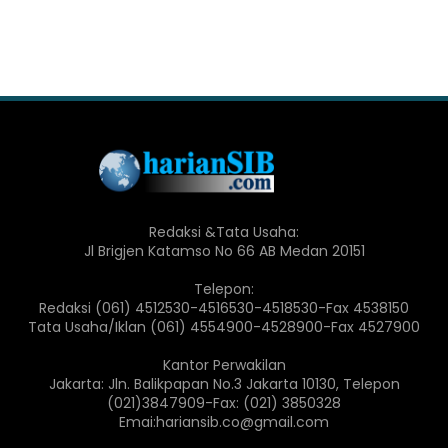
Redaksi &Tata Usaha:
Jl Brigjen Katamso No 66 AB Medan 20151
Telepon:
Redaksi (061) 4512530-4516530-4518530-Fax 4538150
Tata Usaha/Iklan (061) 4554900-4528900-Fax 4527900
Kantor Perwakilan
Jakarta: Jln. Balikpapan No.3 Jakarta 10130, Telepon
(021)3847909-Fax: (021) 3850328
Emai:hariansib.co@gmail.com