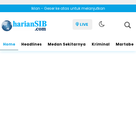
Iklan - Geser ke atas untuk melanjutkan
LIVE
Home
Headlines
Medan Sekitarnya
Kriminal
Martabe