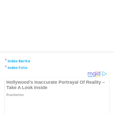
+
Index Berita
+
Index Foto