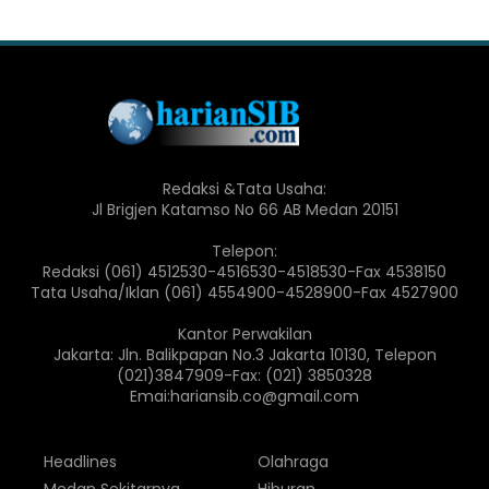
Redaksi &Tata Usaha:
Jl Brigjen Katamso No 66 AB Medan 20151
Telepon:
Redaksi (061) 4512530-4516530-4518530-Fax 4538150
Tata Usaha/Iklan (061) 4554900-4528900-Fax 4527900
Kantor Perwakilan
Jakarta: Jln. Balikpapan No.3 Jakarta 10130, Telepon
(021)3847909-Fax: (021) 3850328
Emai:hariansib.co@gmail.com
Headlines
Olahraga