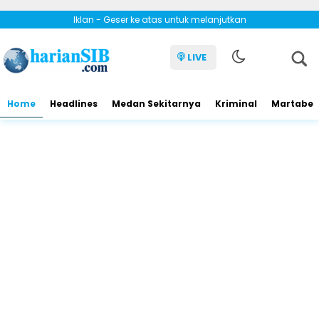
Iklan - Geser ke atas untuk melanjutkan
LIVE
Home
Headlines
Medan Sekitarnya
Kriminal
Martabe