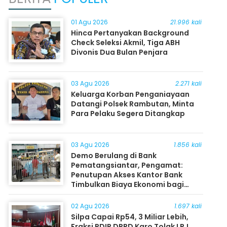
01 Agu 2026
21.996 kali
Hinca Pertanyakan Background
Check Seleksi Akmil, Tiga ABH
Divonis Dua Bulan Penjara
03 Agu 2026
2.271 kali
Keluarga Korban Penganiayaan
Datangi Polsek Rambutan, Minta
Para Pelaku Segera Ditangkap
03 Agu 2026
1.856 kali
Demo Berulang di Bank
Pematangsiantar, Pengamat:
Penutupan Akses Kantor Bank
Timbulkan Biaya Ekonomi bagi
Masyarakat
02 Agu 2026
1.697 kali
Silpa Capai Rp54, 3 Miliar Lebih,
Fraksi PDIP DPRD Karo Tolak LPJ