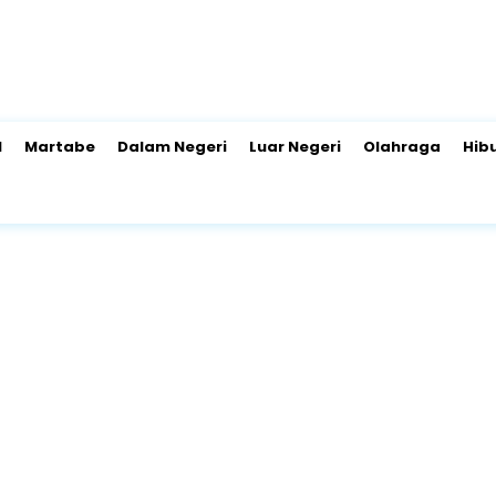
l
Martabe
Dalam Negeri
Luar Negeri
Olahraga
Hib