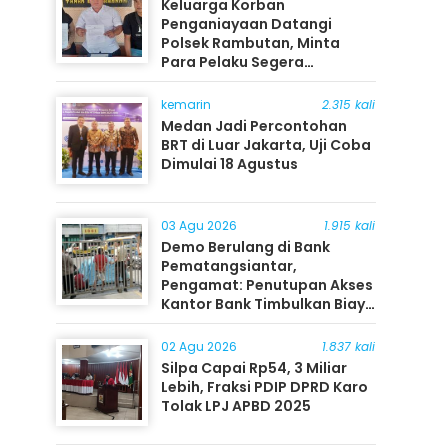
Keluarga Korban
Penganiayaan Datangi
Polsek Rambutan, Minta
Para Pelaku Segera
Ditangkap
kemarin
2.315 kali
Medan Jadi Percontohan
BRT di Luar Jakarta, Uji Coba
Dimulai 18 Agustus
03 Agu 2026
1.915 kali
Demo Berulang di Bank
Pematangsiantar,
Pengamat: Penutupan Akses
Kantor Bank Timbulkan Biaya
Ekonomi bagi Masyarakat
02 Agu 2026
1.837 kali
Silpa Capai Rp54, 3 Miliar
Lebih, Fraksi PDIP DPRD Karo
Tolak LPJ APBD 2025