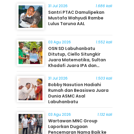
31 Jul 2026
1.686 kali
Santri PTAC Damulipekan
Mustafa Wahyudi Rambe
Lulus Taruna AAL
03 Agu 2026
1.552 kali
OSN SD Labuhanbatu
Ditutup, Ciello Situngkir
Juara Matematika, Sultan
Khadafi Juara IPA dan
Timothy Rangkuti Juara IPS
31 Jul 2026
1.503 kali
Bobby Nasution Hadiahi
Rumah dan Beasiswa Juara
Dunia ASMC Asal
Labuhanbatu
03 Agu 2026
1.132 kali
Wartawan MNC Group
Laporkan Dugaan
Pencemaran Nama Baik ke