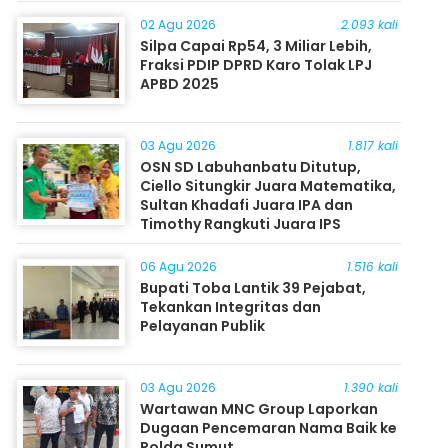
Masyarakat
02 Agu 2026
2.093 kali
Silpa Capai Rp54, 3 Miliar Lebih,
Fraksi PDIP DPRD Karo Tolak LPJ
APBD 2025
03 Agu 2026
1.817 kali
OSN SD Labuhanbatu Ditutup,
Ciello Situngkir Juara Matematika,
Sultan Khadafi Juara IPA dan
Timothy Rangkuti Juara IPS
06 Agu 2026
1.516 kali
Bupati Toba Lantik 39 Pejabat,
Tekankan Integritas dan
Pelayanan Publik
03 Agu 2026
1.390 kali
Wartawan MNC Group Laporkan
Dugaan Pencemaran Nama Baik ke
Polda Sumut