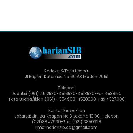
Redaksi &Tata Usaha:
Jl Brigjen Katamso No 66 AB Medan 20151
Telepon:
Redaksi (061) 4512530-4516530-4518530-Fax 4538150
Tata Usaha/Iklan (061) 4554900-4528900-Fax 4527900
Kantor Perwakilan
Jakarta: Jln. Balikpapan No.3 Jakarta 10130, Telepon
(021)3847909-Fax: (021) 3850328
Emai:hariansib.co@gmail.com