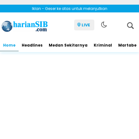
Iklan - Geser ke atas untuk melanjutkan
LIVE
Home
Headlines
Medan Sekitarnya
Kriminal
Martabe