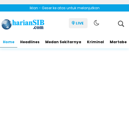
Iklan - Geser ke atas untuk melanjutkan
LIVE
Home
Headlines
Medan Sekitarnya
Kriminal
Martabe