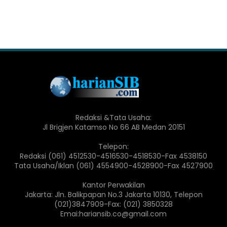
Redaksi &Tata Usaha:
Jl Brigjen Katamso No 66 AB Medan 20151
Telepon:
Redaksi (061) 4512530-4516530-4518530-Fax 4538150
Tata Usaha/Iklan (061) 4554900-4528900-Fax 4527900
Kantor Perwakilan
Jakarta: Jln. Balikpapan No.3 Jakarta 10130, Telepon
(021)3847909-Fax: (021) 3850328
Emai:hariansib.co@gmail.com