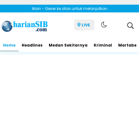
Iklan - Geser ke atas untuk melanjutkan
LIVE
Home
Headlines
Medan Sekitarnya
Kriminal
Martabe