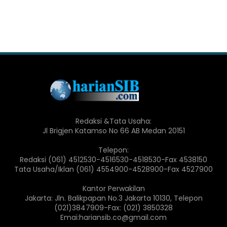
Redaksi &Tata Usaha:
Jl Brigjen Katamso No 66 AB Medan 20151
Telepon:
Redaksi (061) 4512530-4516530-4518530-Fax 4538150
Tata Usaha/Iklan (061) 4554900-4528900-Fax 4527900
Kantor Perwakilan
Jakarta: Jln. Balikpapan No.3 Jakarta 10130, Telepon
(021)3847909-Fax: (021) 3850328
Emai:hariansib.co@gmail.com