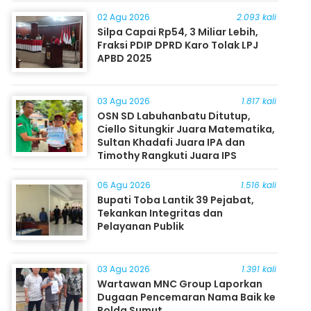
Masyarakat
02 Agu 2026
2.093 kali
Silpa Capai Rp54, 3 Miliar Lebih,
Fraksi PDIP DPRD Karo Tolak LPJ
APBD 2025
03 Agu 2026
1.817 kali
OSN SD Labuhanbatu Ditutup,
Ciello Situngkir Juara Matematika,
Sultan Khadafi Juara IPA dan
Timothy Rangkuti Juara IPS
06 Agu 2026
1.516 kali
Bupati Toba Lantik 39 Pejabat,
Tekankan Integritas dan
Pelayanan Publik
03 Agu 2026
1.391 kali
Wartawan MNC Group Laporkan
Dugaan Pencemaran Nama Baik ke
Polda Sumut