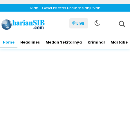
Iklan - Geser ke atas untuk melanjutkan
LIVE
Home
Headlines
Medan Sekitarnya
Kriminal
Martabe