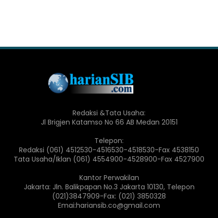
Redaksi &Tata Usaha:
Jl Brigjen Katamso No 66 AB Medan 20151
Telepon:
Redaksi (061) 4512530-4516530-4518530-Fax 4538150
Tata Usaha/Iklan (061) 4554900-4528900-Fax 4527900
Kantor Perwakilan
Jakarta: Jln. Balikpapan No.3 Jakarta 10130, Telepon
(021)3847909-Fax: (021) 3850328
Emai:hariansib.co@gmail.com